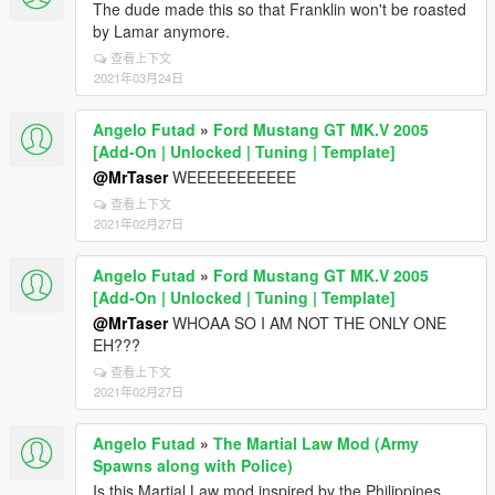
The dude made this so that Franklin won't be roasted
by Lamar anymore.
查看上下文
2021年03月24日
Angelo Futad
»
Ford Mustang GT MK.V 2005
[Add-On | Unlocked | Tuning | Template]
@MrTaser
WEEEEEEEEEEE
查看上下文
2021年02月27日
Angelo Futad
»
Ford Mustang GT MK.V 2005
[Add-On | Unlocked | Tuning | Template]
@MrTaser
WHOAA SO I AM NOT THE ONLY ONE
EH???
查看上下文
2021年02月27日
Angelo Futad
»
The Martial Law Mod (Army
Spawns along with Police)
Is this Martial Law mod inspired by the Philippines