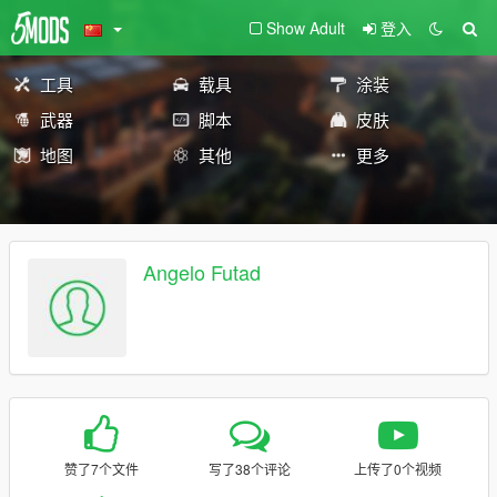
Show Adult
登入
工具
载具
涂装
武器
脚本
皮肤
地图
其他
更多
Angelo Futad
赞了7个文件
写了38个评论
上传了0个视频