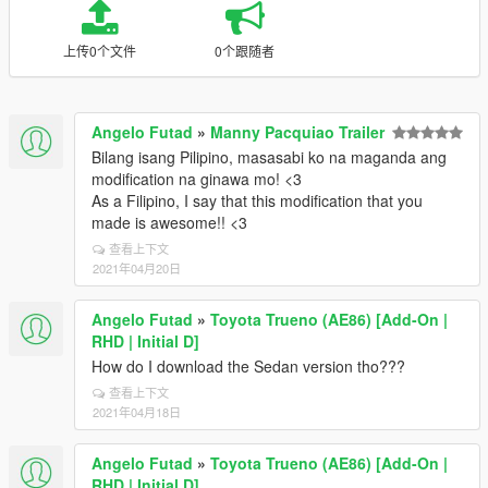
上传0个文件
0个跟随者
Angelo Futad
»
Manny Pacquiao Trailer
Bilang isang Pilipino, masasabi ko na maganda ang
modification na ginawa mo! <3
As a Filipino, I say that this modification that you
made is awesome!! <3
查看上下文
2021年04月20日
Angelo Futad
»
Toyota Trueno (AE86) [Add-On |
RHD | Initial D]
How do I download the Sedan version tho???
查看上下文
2021年04月18日
Angelo Futad
»
Toyota Trueno (AE86) [Add-On |
RHD | Initial D]