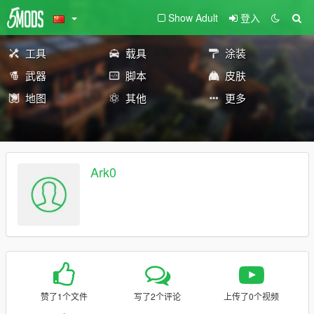
Show Adult
登入
工具
载具
涂装
武器
脚本
皮肤
地图
其他
更多
Ark0
赞了1个文件
写了2个评论
上传了0个视频