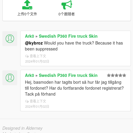
上传0个文件
0个跟随者
Ark0
»
Swedish P360 Fire truck Skin
@kybroz
Would you have the truck? Because it has
been suppressed
查看上下文
2024年01月02日
Ark0
»
Swedish P360 Fire truck Skin
Hej, basmoden har tagits bort så hur får jag tillgång
till fordonet? Har du fortfarande fordonet registrerat?
Tack på förhand
查看上下文
2024年01月02日
Designed in Alderney