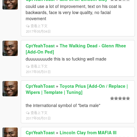
could use a lot of improvement, text on his coat is
backwards, face is very low quality, no facial
movement
查看上下文
2017年05月04日
CptYeahToast
»
The Walking Dead - Glenn Rhee
[Add-On Ped]
duuuuuuuude this is so fucking well made
查看上下文
2017年05月01日
CptYeahToast
»
Toyota Prius [Add-On / Replace |
Wipers | Template | Tuning]
the international symbol of "beta male"
查看上下文
2017年05月01日
CptYeahToast
»
Lincoln Clay from MAFIA III