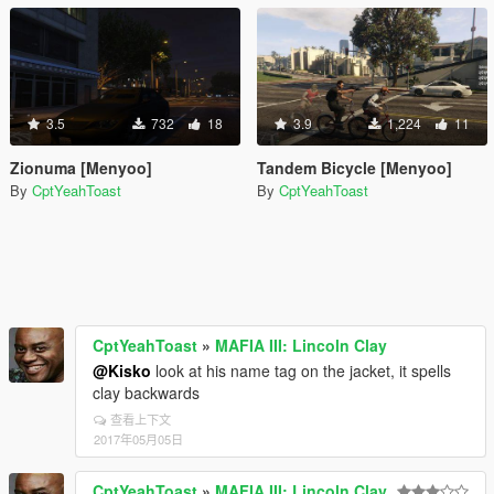
3.5
732
18
3.9
1,224
11
Zionuma [Menyoo]
Tandem Bicycle [Menyoo]
By
CptYeahToast
By
CptYeahToast
CptYeahToast
»
MAFIA III: Lincoln Clay
@Kisko
look at his name tag on the jacket, it spells
clay backwards
查看上下文
2017年05月05日
CptYeahToast
»
MAFIA III: Lincoln Clay