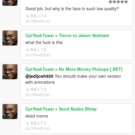
Good job, but why is the face in such low quality?
查看上下文
2017年05月01日
CptYeahToast
»
Trevor to Jason Statham
what the fuck is this
查看上下文
2017年04月30日
CptYeahToast
»
No More Money Pickups [.NET]
@jedijosh920
You should make your own version
with animations
查看上下文
2017年04月23日
CptYeahToast
»
Send Nudes Blimp
dead meme
查看上下文
2017年04月16日