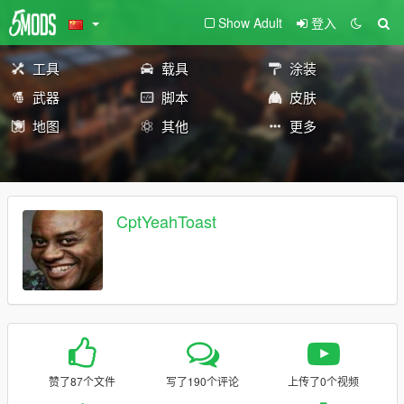
Show Adult
登入
工具
载具
涂装
武器
脚本
皮肤
地图
其他
更多
CptYeahToast
赞了87个文件
写了190个评论
上传了0个视频