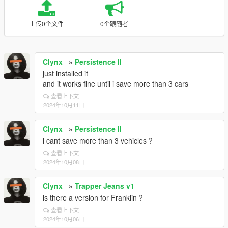
上传0个文件
0个跟随者
Clynx_
»
Persistence II
just installed it
and it works fine until i save more than 3 cars
查看上下文
2024年10月11日
Clynx_
»
Persistence II
i cant save more than 3 vehicles ?
查看上下文
2024年10月08日
Clynx_
»
Trapper Jeans v1
is there a version for Franklin ?
查看上下文
2024年10月06日