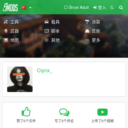
Show Adult
登入
工具
载具
涂装
武器
脚本
皮肤
地图
其他
更多
Clynx_
赞了0个文件
写了3个评论
上传了0个视频