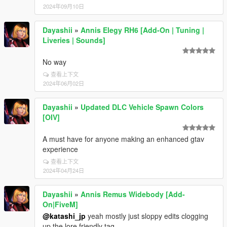
2024年09月10日
Dayashii
»
Annis Elegy RH6 [Add-On | Tuning |
Liveries | Sounds]
No way
查看上下文
2024年06月02日
Dayashii
»
Updated DLC Vehicle Spawn Colors
[OIV]
A must have for anyone making an enhanced gtav
experience
查看上下文
2024年04月24日
Dayashii
»
Annis Remus Widebody [Add-
On|FiveM]
@katashi_jp
yeah mostly just sloppy edits clogging
up the lore friendly tag