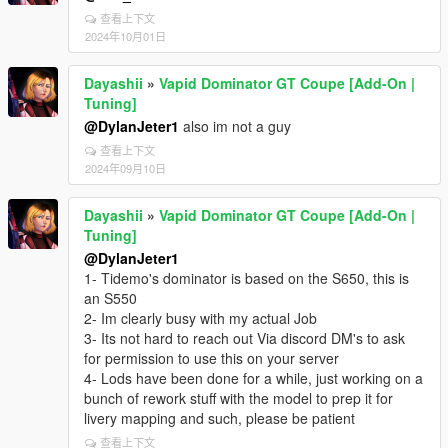
查看上下文
2024年10月01日
Dayashii
»
Vapid Dominator GT Coupe [Add-On |
Tuning]
@DylanJeter1
also im not a guy
查看上下文
2024年09月10日
Dayashii
»
Vapid Dominator GT Coupe [Add-On |
Tuning]
@DylanJeter1
1- Tidemo's dominator is based on the S650, this is
an S550
2- Im clearly busy with my actual Job
3- Its not hard to reach out Via discord DM's to ask
for permission to use this on your server
4- Lods have been done for a while, just working on a
bunch of rework stuff with the model to prep it for
livery mapping and such, please be patient
查看上下文