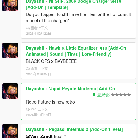
Dayashii
»
NFSHP: 2006 Dodge Charger SRT8
[Add-On | Template]
Do you happen to still have the files for the hot pursuit
model of the charger?
查看上下文
2026年02月22日
Dayashii
»
Hawk & Little Equalizer .410 [Add-On |
Animated | Sound | Tints | Lore-Friendly]
BLACK OPS 2 BAYBEEEE
查看上下文
2025年03月04日
Dayashii
»
Vapid Peyote Moderna [Add-On]
置顶帖
Retro Future is now retro
查看上下文
2024年10月19日
Dayashii
»
Pegassi Infernus X [Add-On/FiveM]
@Van_Zandt
huuh?