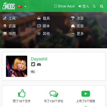
Show Adult
登入
工具
载具
涂装
武器
脚本
皮肤
地图
其他
更多
Dayashii
赞了18个文件
写了134个评论
上传了0个视频