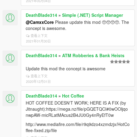
2021年05月04日
DeathBlade314
»
Simple (.NET) Script Manager
@CamxxCore
Please update this mod 🥺🥺🥺🥺. The
concept is awesome.
查看上下文
2021年01月30日
DeathBlade314
»
ATM Robberies & Bank Heists
Update this mod the concept is awesome
查看上下文
2020年12月01日
DeathBlade314
»
Hot Coffee
HOT COFFEE DOESN'T WORK; HERE IS A FIX (by
Jitnaught):https://mega.nz/file/pGQETQCI#0wOOljqo
nwpAW-micRLatMAcus2B4JU0Gy4nRyEfT0w
http://www.mediafire.com/file/r9q9dzo4xzmdzjx/HotCo
ffee-fixed.zip/file