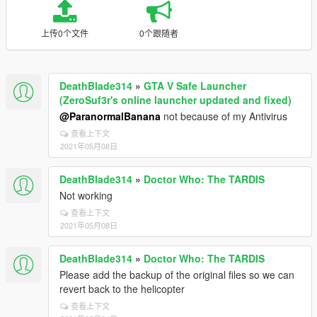
上传0个文件
0个跟随者
DeathBlade314
»
GTA V Safe Launcher
(ZeroSuf3r's online launcher updated and fixed)
@ParanormalBanana
not because of my Antivirus
查看上下文
2021年05月08日
DeathBlade314
»
Doctor Who: The TARDIS
Not working
查看上下文
2021年05月08日
DeathBlade314
»
Doctor Who: The TARDIS
Please add the backup of the original files so we can
revert back to the helicopter
查看上下文