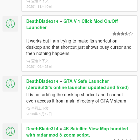
查看上下文
2020年11月10日
DeathBlade314
»
GTA V 1 Click Mod On/Off
Launcher
It works but I am trying to make its shortcut on
desktop and that shortcut just shows busy cursor and
then nothing happens
查看上下文
2020年09月23日
DeathBlade314
»
GTA V Safe Launcher
(ZeroSuf3r's online launcher updated and fixed)
It is not adding the desktop shortcut and I cannot
even access it from main directory of GTA V steam
查看上下文
2020年09月17日
DeathBlade314
»
4K Satellite View Map bundled
with radar mod & zoom script.