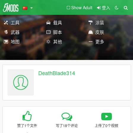
Show Adult
登入
工具
载具
涂装
武器
脚本
皮肤
地图
其他
更多
DeathBlade314
赞了1个文件
写了18个评论
上传了0个视频