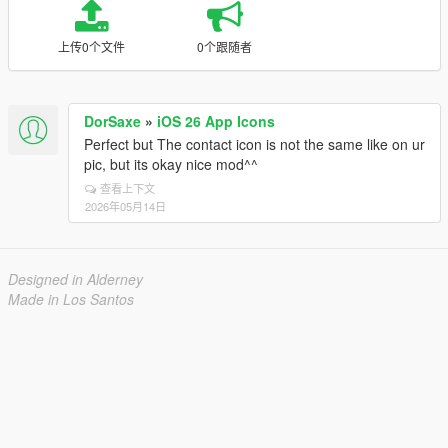
上传0个文件
0个跟随者
DorSaxe
»
iOS 26 App Icons
Perfect but The contact icon is not the same like on ur
pic, but its okay nice mod^^
查看上下文
2026年05月14日
Designed in Alderney
Made in Los Santos