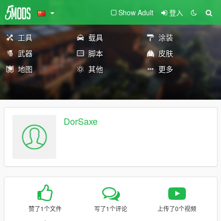
Show Adult
登入
工具
载具
涂装
武器
脚本
皮肤
地图
其他
更多
DorSaxe
赞了1个文件
写了1个评论
上传了0个视频