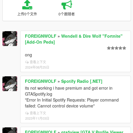
上传0个文件
0个跟随者
FOREIGNWOLF
»
Wendell & Dire Wolf "Fortnite"
[Add-On Peds]
ong
查看上下文
2024年08月25日
FOREIGNWOLF
»
Spotify Radio [.NET]
its not working i have premium and got error in
GTASpotify.log
"Error In Initial Spotify Requests: Player command
failed: Cannot control device volume"
查看上下文
2023年11月03日
FOREIGNWOLF
»
gta5view [GTA V Profile Viewer