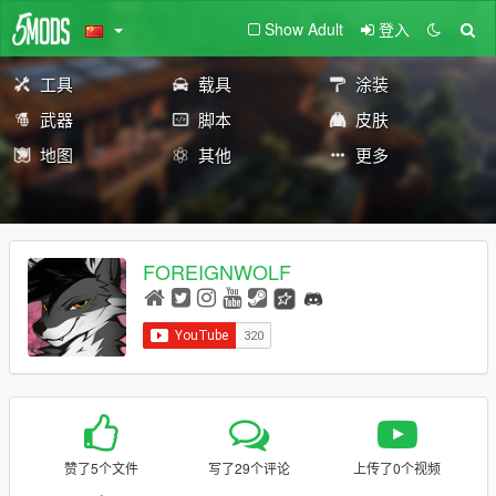
Show Adult
登入
工具
载具
涂装
武器
脚本
皮肤
地图
其他
更多
FOREIGNWOLF
赞了5个文件
写了29个评论
上传了0个视频