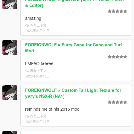
& Editor]
amazing
查看上下文
2023年03月29日
FOREIGNWOLF
»
Furry Gang for Gang and Turf
Mod
LMFAO 💀💀💀
查看上下文
2023年03月18日
FOREIGNWOLF
»
Custom Tail Light Texture for
y97y's NSX-R (NA1)
reminds me of nfs 2015 mod
查看上下文
2022年09月17日