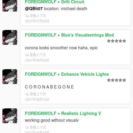
FOREIGNWOLF
»
Drift Circuit
@QBit07
location: michael death
查看上下文
2021年07月22日
FOREIGNWOLF
»
Blue's Visualsettings Mod
corona looks smoother now haha, epic
查看上下文
2021年06月20日
FOREIGNWOLF
»
Enhance Vehicle Lights
C O R O N A B E G O N E
查看上下文
2021年06月15日
FOREIGNWOLF
»
Realistic Lighting V
working good without visualv
查看上下文
2021年06月15日