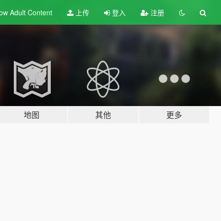
ow Adult
Content
上传
登入
注册
地图
其他
更多