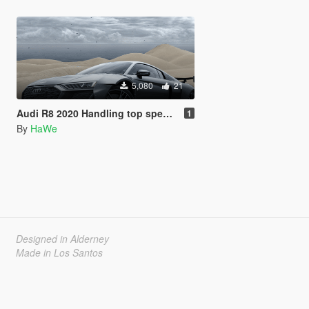
5,080
21
Audi R8 2020 Handling top speed 320 KM/H
1
By
HaWe
Designed in Alderney
Made in Los Santos