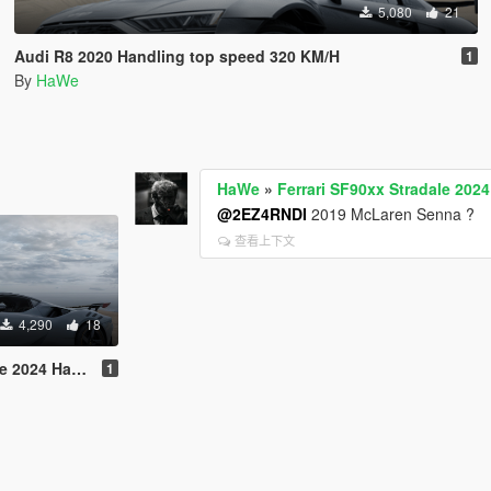
5,080
21
Audi R8 2020 Handling top speed 320 KM/H
1
By
HaWe
HaWe
»
Ferrari SF90xx Stradale 202
@2EZ4RNDI
2019 McLaren Senna ?
查看上下文
4,290
18
op speed 320 KM/H
1