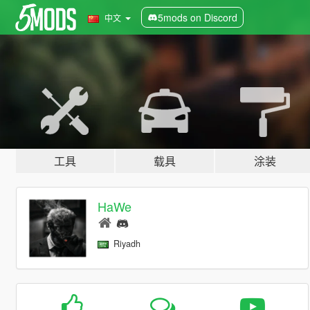
5mods on Discord
中文
工具
载具
涂装
HaWe
Riyadh