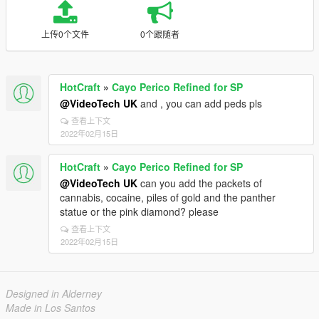
上传0个文件
0个跟随者
HotCraft
»
Cayo Perico Refined for SP
@VideoTech UK
and , you can add peds pls
查看上下文
2022年02月15日
HotCraft
»
Cayo Perico Refined for SP
@VideoTech UK
can you add the packets of
cannabis, cocaine, piles of gold and the panther
statue or the pink diamond? please
查看上下文
2022年02月15日
Designed in Alderney
Made in Los Santos