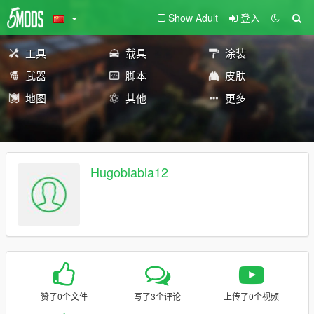
Show Adult
登入
工具
载具
涂装
武器
脚本
皮肤
地图
其他
更多
Hugoblabla12
赞了0个文件
写了3个评论
上传了0个视频