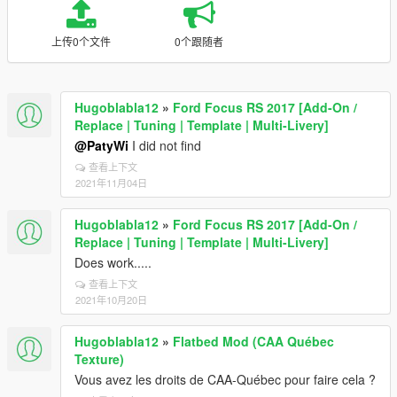
上传0个文件
0个跟随者
Hugoblabla12
»
Ford Focus RS 2017 [Add-On /
Replace | Tuning | Template | Multi-Livery]
@PatyWi
I did not find
查看上下文
2021年11月04日
Hugoblabla12
»
Ford Focus RS 2017 [Add-On /
Replace | Tuning | Template | Multi-Livery]
Does work.....
查看上下文
2021年10月20日
Hugoblabla12
»
Flatbed Mod (CAA Québec
Texture)
Vous avez les droits de CAA-Québec pour faire cela ?