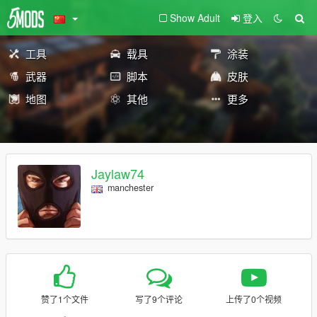
Show Adult
登入
工具
载具
涂装
武器
脚本
皮肤
地图
其他
更多
Jaylaw74
manchester
赞了1个文件
写了9个评论
上传了0个视频