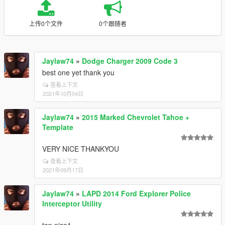
上传0个文件
0个跟随者
Jaylaw74
»
Dodge Charger 2009 Code 3
best one yet thank you
查看上下文
2021年10月04日
Jaylaw74
»
2015 Marked Chevrolet Tahoe +
Template
VERY NICE THANKYOU
查看上下文
2021年09月17日
Jaylaw74
»
LAPD 2014 Ford Explorer Police
Interceptor Utility