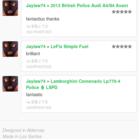
Jaylaw74
»
2013 British Police Audi A4/S4 Avant
fantactiuc thanks
查看上下文
2021年08月18日
Jaylaw74
»
LeFix Simple Fuel
brilliant
查看上下文
2020年06月30日
Jaylaw74
»
Lamborghini Centenario Lp770-4
Police 👮 LSPD
fantastic
查看上下文
2020年06月19日
Designed in Alderney
Made in Los Santos