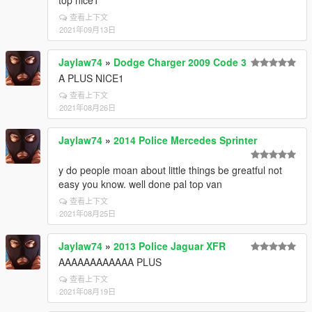
top nice1
查看上下文
2021年09月13日
Jaylaw74
»
Dodge Charger 2009 Code 3
A PLUS NICE1
查看上下文
2021年08月26日
Jaylaw74
»
2014 Police Mercedes Sprinter
y do people moan about little things be greatful not
easy you know. well done pal top van
查看上下文
2021年08月25日
Jaylaw74
»
2013 Police Jaguar XFR
AAAAAAAAAAAA PLUS
查看上下文
2021年08月19日