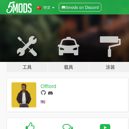
5mods on Discord
中文
工具
载具
涂装
Offlord