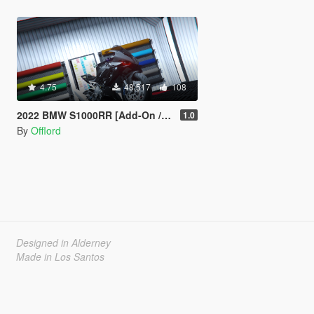
4.75
48,517
108
2022 BMW S1000RR [Add-On / FiveM]
1.0
By
Offlord
Designed in Alderney
Made in Los Santos