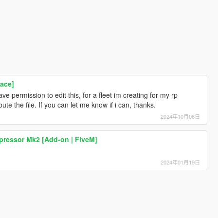
lace]
ve permission to edit this, for a fleet im creating for my rp
ibute the file. If you can let me know if i can, thanks.
2024年10月06日
pressor Mk2 [Add-on | FiveM]
2024年01月19日