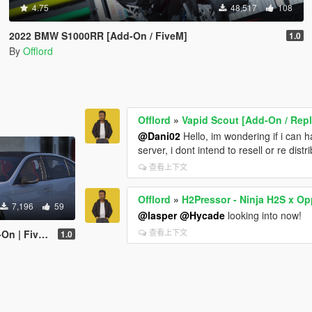
4.75
48,517
108
2022 BMW S1000RR [Add-On / FiveM]
1.0
By
Offlord
Offlord
»
Vapid Scout [Add-On / Rep
@Dani02
Hello, im wondering if i can ha
server, i dont intend to resell or re distr
查看上下文
Offlord
»
H2Pressor - Ninja H2S x Op
7,196
59
@lasper
@Hycade
looking into now!
查看上下文
n | FiveM]
1.0