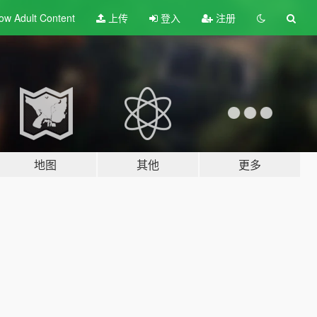
ow Adult
Content
上传
登入
注册
地图
其他
更多