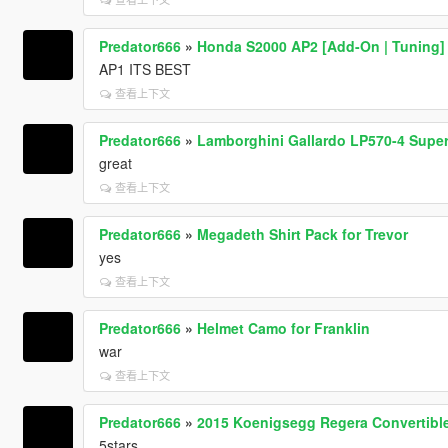
Predator666
»
Honda S2000 AP2 [Add-On | Tuning]
AP1 ITS BEST
查看上下文
Predator666
»
Lamborghini Gallardo LP570-4 Super
great
查看上下文
Predator666
»
Megadeth Shirt Pack for Trevor
yes
查看上下文
Predator666
»
Helmet Camo for Franklin
war
查看上下文
Predator666
»
2015 Koenigsegg Regera Convertible
5stars