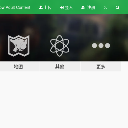
ow Adult
Content
上传
登入
注册
地图
其他
更多