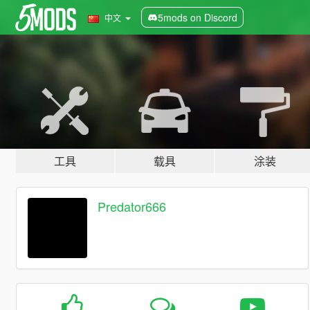
5mods on Discord
中文
工具
载具
涂装
Predator666