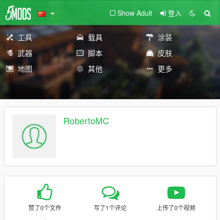
Show Adult
登入
工具
载具
涂装
武器
脚本
皮肤
地图
其他
更多
RobertoMC
赞了0个文件
写了1个评论
上传了0个视频