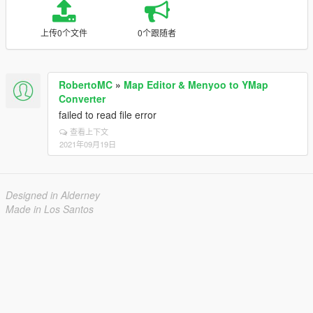
上传0个文件
0个跟随者
RobertoMC
»
Map Editor & Menyoo to YMap
Converter
failed to read file error
查看上下文
2021年09月19日
Designed in Alderney
Made in Los Santos