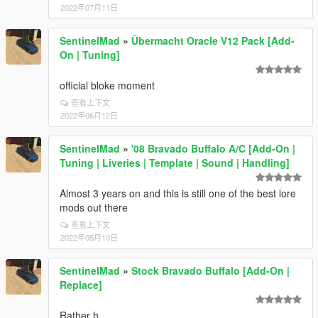
2022年07月11日
SentinelMad
»
Übermacht Oracle V12 Pack [Add-
On | Tuning]
official bloke moment
查看上下文
2022年06月12日
SentinelMad
»
'08 Bravado Buffalo A/C [Add-On |
Tuning | Liveries | Template | Sound | Handling]
Almost 3 years on and this is still one of the best lore
mods out there
查看上下文
2022年05月10日
SentinelMad
»
Stock Bravado Buffalo [Add-On |
Replace]
Rather h