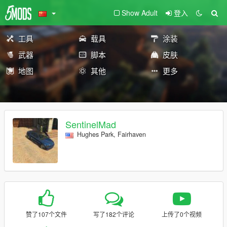
Show Adult
登入
工具
载具
涂装
武器
脚本
皮肤
地图
其他
更多
SentinelMad
Hughes Park, Fairhaven
赞了107个文件
写了182个评论
上传了0个视频