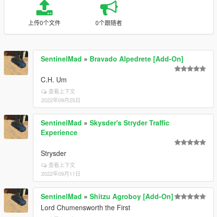
上传0个文件
0个跟随者
SentinelMad
»
Bravado Alpedrete [Add-On]
C.H. Um
查看上下文
2022年09月25日
SentinelMad
»
Skysder's Stryder Traffic
Experience
Strysder
查看上下文
2022年09月11日
SentinelMad
»
Shitzu Agroboy [Add-On]
Lord Chumensworth the First