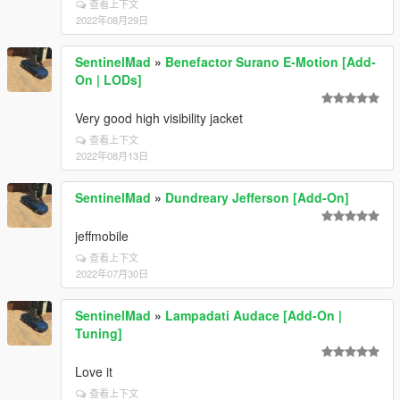
查看上下文
2022年08月29日
SentinelMad
»
Benefactor Surano E-Motion [Add-
On | LODs]
Very good high visibility jacket
查看上下文
2022年08月13日
SentinelMad
»
Dundreary Jefferson [Add-On]
jeffmobile
查看上下文
2022年07月30日
SentinelMad
»
Lampadati Audace [Add-On |
Tuning]
Love it
查看上下文