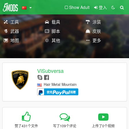
Show Adult
登入
工具
载具
涂装
武器
脚本
皮肤
地图
其他
更多
ViSubversa
Hair Metal Mountain
使用
捐赠
赞了431个文件
写了109个评论
上传了0个视频