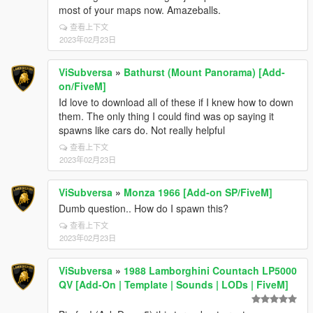
most of your maps now. Amazeballs.
查看上下文
2023年02月23日
ViSubversa
»
Bathurst (Mount Panorama) [Add-
on/FiveM]
Id love to download all of these if I knew how to down
them. The only thing I could find was op saying it
spawns like cars do. Not really helpful
查看上下文
2023年02月23日
ViSubversa
»
Monza 1966 [Add-on SP/FiveM]
Dumb question.. How do I spawn this?
查看上下文
2023年02月23日
ViSubversa
»
1988 Lamborghini Countach LP5000
QV [Add-On | Template | Sounds | LODs | FiveM]