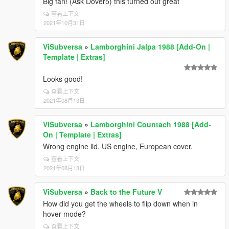
Big fan! (Ask Dover5) this turned out great
查看上下文
2021年10月31日
ViSubversa
»
Lamborghini Jalpa 1988 [Add-On |
Template | Extras]
Looks good!
查看上下文
2021年08月13日
ViSubversa
»
Lamborghini Countach 1988 [Add-
On | Template | Extras]
Wrong engine lid. US engine, European cover.
查看上下文
2021年08月13日
ViSubversa
»
Back to the Future V
How did you get the wheels to flip down when in
hover mode?
查看上下文