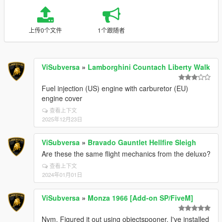
上传0个文件
1个跟随者
ViSubversa
»
Lamborghini Countach Liberty Walk
Fuel injection (US) engine with carburetor (EU)
engine cover
查看上下文
2025年12月23日
ViSubversa
»
Bravado Gauntlet Hellfire Sleigh
Are these the same flight mechanics from the deluxo?
查看上下文
2024年01月01日
ViSubversa
»
Monza 1966 [Add-on SP/FiveM]
Nvm. Figured it out using objectspooner. I've installed