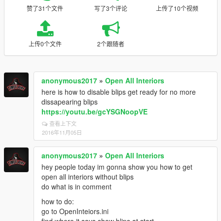
赞了31个文件
写了3个评论
上传了10个视频
上传0个文件
2个跟随者
anonymous2017
»
Open All Interiors
here is how to disable blips get ready for no more
dissapearing blips
https://youtu.be/gcYSGNoopVE
查看上下文
2016年11月05日
anonymous2017
»
Open All Interiors
hey people today im gonna show you how to get
open all interiors without blips
do what is in comment
how to do:
go to OpenInteiors.ini