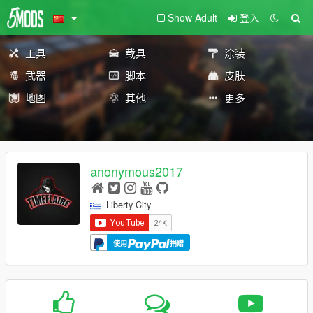
Show Adult
登入
工具
载具
涂装
武器
脚本
皮肤
地图
其他
更多
anonymous2017
Liberty City
使用
捐赠