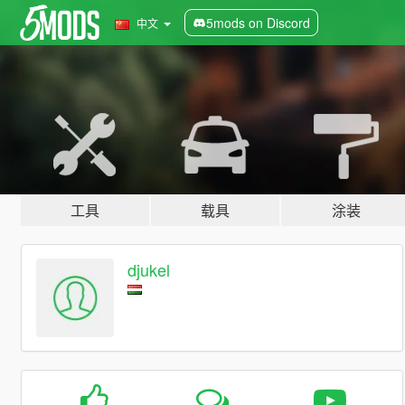
5mods on Discord
中文
工具
载具
涂装
djukel