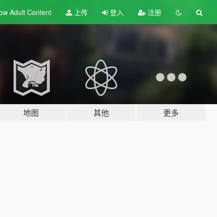
ow Adult
Content
上传
登入
注册
地图
其他
更多