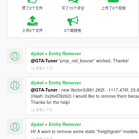
赞了2个文件
写了15个评论
上传了0个视频
上传0个文件
0个跟随者
djukel
»
Entity Remover
@GTA-Tuner
"prop_rail_boxcar" worked. Thanks!
查看上下文
djukel
»
Entity Remover
@GTA-Tuner
: new Vector3(881.262f, -1117.476f, 23.65
(Hash: 0x264D9262) I would like to remove them because
Thanks for the help!
查看上下文
djukel
»
Entity Remover
Hi! A want to remove some static "freightgrain" models
查看上下文