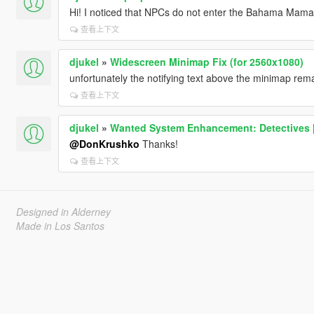
Hi! I noticed that NPCs do not enter the Bahama Mamas 
查看上下文
djukel
»
Widescreen Minimap Fix (for 2560x1080)
unfortunately the notifying text above the minimap rema
查看上下文
djukel
»
Wanted System Enhancement: Detectives 
@DonKrushko
Thanks!
查看上下文
Designed in Alderney
Made in Los Santos