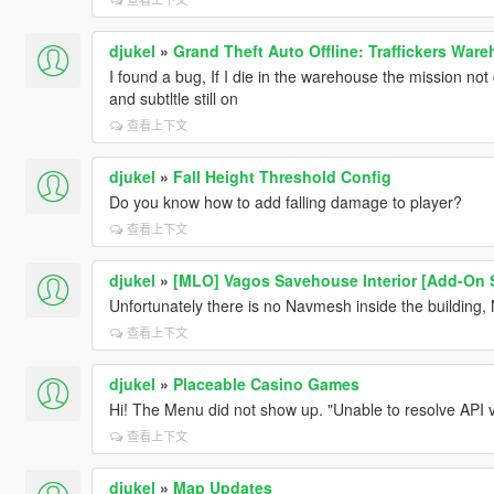
djukel
»
Grand Theft Auto Offline: Traffickers War
I found a bug, If I die in the warehouse the mission not c
and subtltle still on
查看上下文
djukel
»
Fall Height Threshold Config
Do you know how to add falling damage to player?
查看上下文
djukel
»
[MLO] Vagos Savehouse Interior [Add-On S
Unfortunately there is no Navmesh inside the building,
查看上下文
djukel
»
Placeable Casino Games
Hi! The Menu did not show up. "Unable to resolve API 
查看上下文
djukel
»
Map Updates