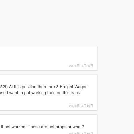
2024年04月20日
2f) At this position there are 3 Freight Wagon
 I want to put working train on this track.
2024年04月19日
. It not worked. These are not props or what?
2024年04月18日