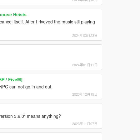
ehouse Heists
ancel itself. Atfer I riveved the music stil playing
2024年03月23日
2024年01月11日
P / FiveM]
 NPC can not go in and out.
2023年12月15日
version 3.6.0" means anything?
2023年11月07日