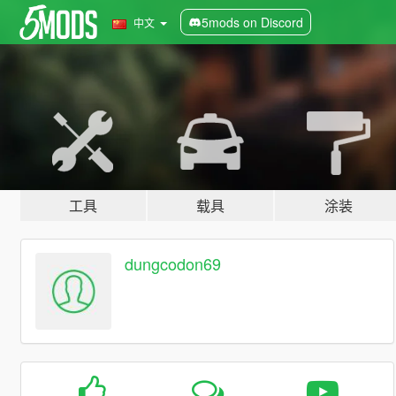
5mods on Discord
中文
工具
载具
涂装
dungcodon69