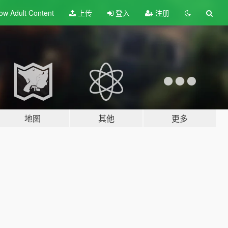
ow Adult
Content
上传
登入
注册
地图
其他
更多