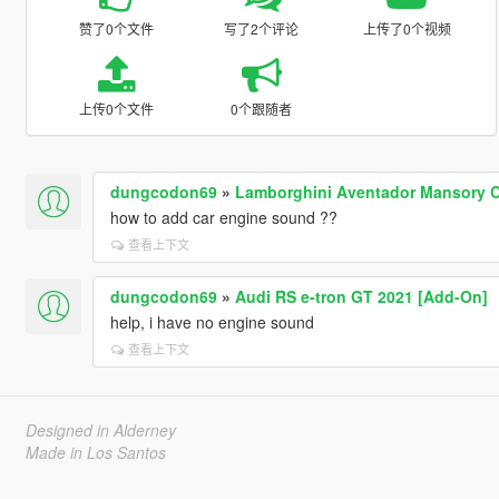
赞了0个文件
写了2个评论
上传了0个视频
上传0个文件
0个跟随者
dungcodon69
»
Lamborghini Aventador Mansory C
how to add car engine sound ??
查看上下文
dungcodon69
»
Audi RS e-tron GT 2021 [Add-On]
help, i have no engine sound
查看上下文
Designed in Alderney
Made in Los Santos