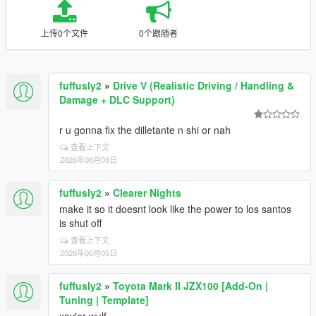
上传0个文件
0个跟随者
fuffusly2
»
Drive V (Realistic Driving / Handling &
Damage + DLC Support)
r u gonna fix the dilletante n shi or nah
查看上下文
2026年06月08日
fuffusly2
»
Clearer Nights
make it so it doesnt look like the power to los santos
is shut off
查看上下文
2026年06月05日
fuffusly2
»
Toyota Mark II JZX100 [Add-On |
Tuning | Template]