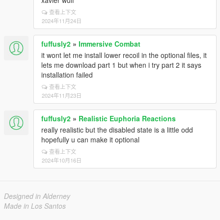
xavier wulf
查看上下文
2024年11月24日
fuffusly2
»
Immersive Combat
it wont let me install lower recoil in the optional files, it
lets me download part 1 but when i try part 2 it says
installation failed
查看上下文
2024年11月23日
fuffusly2
»
Realistic Euphoria Reactions
really realistic but the disabled state is a little odd
hopefully u can make it optional
查看上下文
2024年10月16日
Designed in Alderney
Made in Los Santos