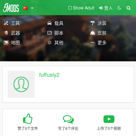
Show Adult
登入
工具
载具
涂装
武器
脚本
皮肤
地图
其他
更多
fuffusly2
赞了0个文件
写了6个评论
上传了0个视频