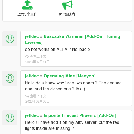
上传0个文件
0个跟随者
jeffdec
»
Bosozoku Warrener [Add-On | Tuning |
Liveries]
do not works on ALT:V :/ No load :/
查看上下文
2023年02月11日
jeffdec
»
Operating Mine [Menyoo]
Hello do u know why i see two doors ? The opened
one, and the closed one ? thx ;)
查看上下文
2023年02月06日
jeffdec
»
Imponte Firecast Phoenix [Add-On]
Hello ! i have add it on my Alt:v server, but the red
lights inside are missing :/