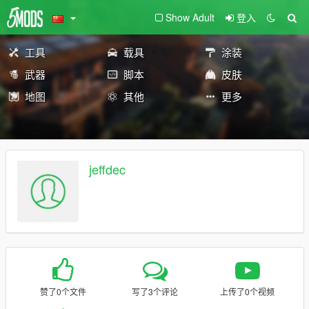
Show Adult
登入
工具
载具
涂装
武器
脚本
皮肤
地图
其他
更多
jeffdec
赞了0个文件
写了3个评论
上传了0个视频