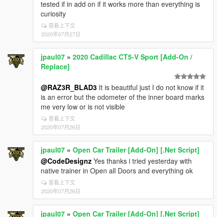
tested if in add on if it works more than everything is
curiosity
查看上下文
2020年07月27日
jpaul07
»
2020 Cadillac CT5-V Sport [Add-On /
Replace]
@RAZ3R_BLAD3
It is beautiful just I do not know if it
is an error but the odometer of the inner board marks
me very low or is not visible
查看上下文
2020年07月26日
jpaul07
»
Open Car Trailer [Add-On] [.Net Script]
@CodeDesignz
Yes thanks i tried yesterday with
native trainer in Open all Doors and everything ok
查看上下文
2020年07月26日
jpaul07
»
Open Car Trailer [Add-On] [.Net Script]