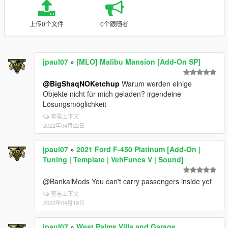
上传0个文件
0个跟随者
jpaul07
»
[MLO] Malibu Mansion [Add-On SP]
@BigShaqNOKetchup
Warum werden einige
Objekte nicht für mich geladen? irgendeine
Lösungsmöglichkeit
查看上下文
2022年04月22日
jpaul07
»
2021 Ford F-450 Platinum [Add-On |
Tuning | Template | VehFuncs V | Sound]
@BankaiMods You can't carry passengers inside yet
查看上下文
2022年04月19日
jpaul07
»
West Palms Villa and Garage