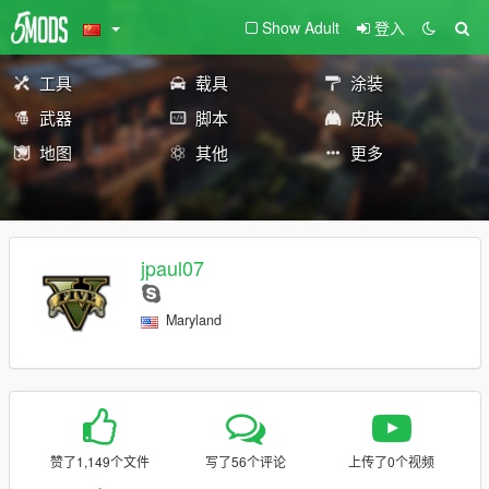
Show Adult
登入
工具
载具
涂装
武器
脚本
皮肤
地图
其他
更多
jpaul07
Maryland
赞了1,149个文件
写了56个评论
上传了0个视频