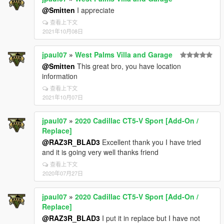
@Smitten
I appreciate
查看上下文
2021年10月08日
jpaul07
»
West Palms Villa and Garage
@Smitten
This great bro, you have location
information
查看上下文
2021年10月07日
jpaul07
»
2020 Cadillac CT5-V Sport [Add-On /
Replace]
@RAZ3R_BLAD3
Excellent thank you I have tried
and it is going very well thanks friend
查看上下文
2020年07月27日
jpaul07
»
2020 Cadillac CT5-V Sport [Add-On /
Replace]
@RAZ3R_BLAD3
I put it in replace but I have not