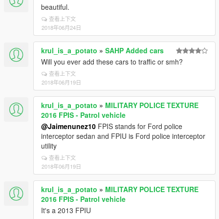
beautiful.
查看上下文
2018年06月24日
krul_is_a_potato
»
SAHP Added cars
Will you ever add these cars to traffic or smh?
查看上下文
2018年06月19日
krul_is_a_potato
»
MILITARY POLICE TEXTURE
2016 FPIS - Patrol vehicle
@Jaimenunez10
FPIS stands for Ford police
interceptor sedan and FPIU is Ford police interceptor
utility
查看上下文
2018年06月19日
krul_is_a_potato
»
MILITARY POLICE TEXTURE
2016 FPIS - Patrol vehicle
It's a 2013 FPIU