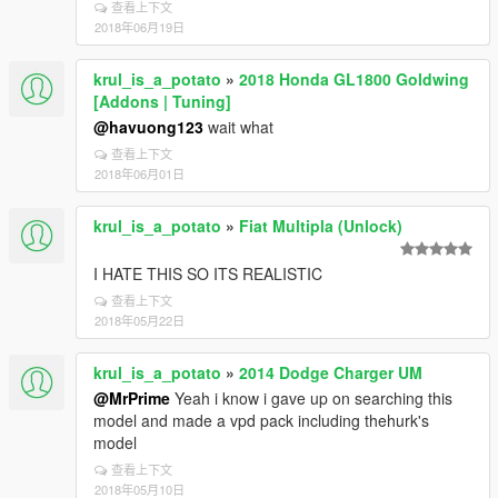
查看上下文
2018年06月19日
krul_is_a_potato
»
2018 Honda GL1800 Goldwing
[Addons | Tuning]
@havuong123
wait what
查看上下文
2018年06月01日
krul_is_a_potato
»
Fiat Multipla (Unlock)
I HATE THIS SO ITS REALISTIC
查看上下文
2018年05月22日
krul_is_a_potato
»
2014 Dodge Charger UM
@MrPrime
Yeah i know i gave up on searching this
model and made a vpd pack including thehurk's
model
查看上下文
2018年05月10日