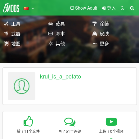
Show Adult
登入
工具
载具
涂装
武器
脚本
皮肤
地图
其他
更多
krul_is_a_potato
赞了11个文件
写了51个评论
上传了0个视频