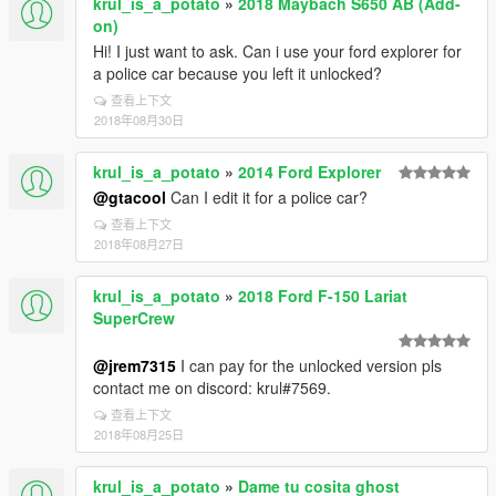
krul_is_a_potato
»
2018 Maybach S650 AB (Add-
on)
Hi! I just want to ask. Can i use your ford explorer for
a police car because you left it unlocked?
查看上下文
2018年08月30日
krul_is_a_potato
»
2014 Ford Explorer
@gtacool
Can I edit it for a police car?
查看上下文
2018年08月27日
krul_is_a_potato
»
2018 Ford F-150 Lariat
SuperCrew
@jrem7315
I can pay for the unlocked version pls
contact me on discord: krul#7569.
查看上下文
2018年08月25日
krul_is_a_potato
»
Dame tu cosita ghost