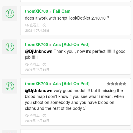
thomXK700
»
Fail Cam
does it work with scriptHookDotNet 2.10.10 ?
查看上下文
2021年07月26日
thomXK700
»
Aris [Add-On Ped]
@DjUnknown
Thank you , now it's perfect !!!!!!! good
job !!!!!
查看上下文
2021年07月14日
thomXK700
»
Aris [Add-On Ped]
@DjUnknown
very good model !!! but it missing the
blood map i don't know if you see what i mean. when
you shoot on somebody and you have blood on
cloths and the rest of the body :/
查看上下文
2021年07月13日