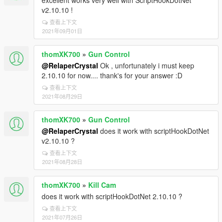
excellent works very well with ScriptHookDotNet
v2.10.10 !
查看上下文
2021年09月01日
thomXK700
»
Gun Control
@RelaperCrystal
Ok , unfortunately i must keep
2.10.10 for now.... thank's for your answer :D
查看上下文
2021年08月29日
thomXK700
»
Gun Control
@RelaperCrystal
does it work with scriptHookDotNet
v2.10.10 ?
查看上下文
2021年08月28日
thomXK700
»
Kill Cam
does it work with scriptHookDotNet 2.10.10 ?
查看上下文
2021年07月26日