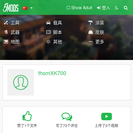
Show Adult
登入
工具
载具
涂装
武器
脚本
皮肤
地图
其他
更多
thomXK700
赞了1个文件
写了73个评论
上传了0个视频