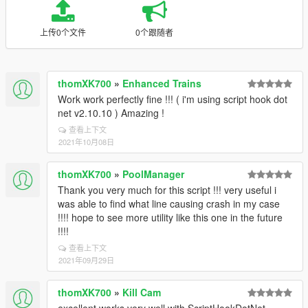
上传0个文件
0个跟随者
thomXK700
»
Enhanced Trains
Work work perfectly fine !!! ( i'm using script hook dot
net v2.10.10 ) Amazing !
查看上下文
2021年10月08日
thomXK700
»
PoolManager
Thank you very much for this script !!! very useful i
was able to find what line causing crash in my case
!!!! hope to see more utility like this one in the future
!!!!
查看上下文
2021年09月29日
thomXK700
»
Kill Cam