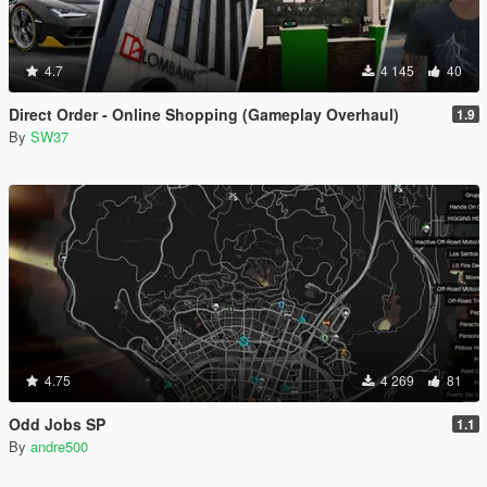
4.7
4 145
40
Direct Order - Online Shopping (Gameplay Overhaul)
1.9
By
SW37
4.75
4 269
81
Odd Jobs SP
1.1
By
andre500