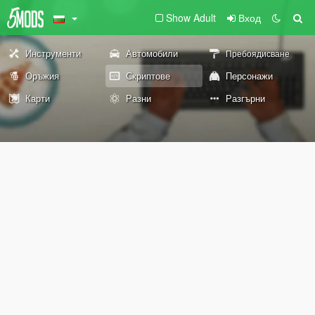
Show Adult
Вход
Инструменти
Автомобили
Пребоядисване
Оръжия
Скриптове
Персонажи
Карти
Разни
Разгърни