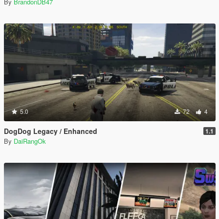
By
BrandonDB47
5.0
72
4
DogDog Legacy / Enhanced
1.1
By
DaiRangOk