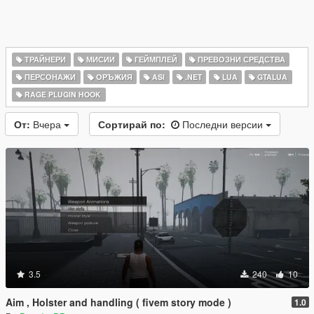
ТРАЙНЕРИ
МИСИИ
ГЕЙМПЛЕЙ
ПРЕВОЗНИ СРЕДСТВА
ПЕРСОНАЖИ
ОРЪЖИЯ
ASI
.NET
LUA
GTALUA
RAGE PLUGIN HOOK
От:
Вчера
Сортирай по:
Последни версии
3.5
240
10
Aim , Holster and handling ( fivem story mode )
1.0