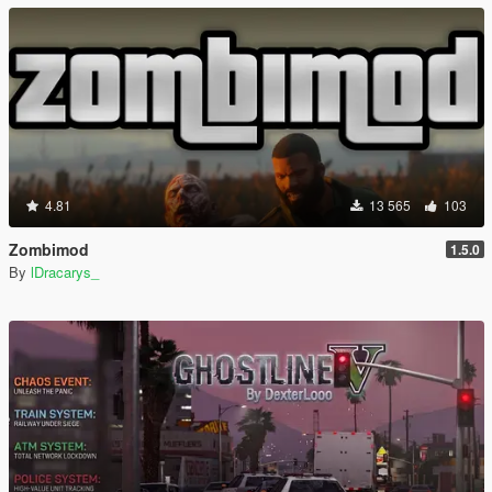
4.81
13 565
103
Zombimod
1.5.0
By
lDracarys_