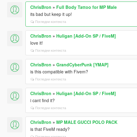
ChrisBron
»
Full Body Tattoo for MP Male
its bad but keep it up!
Погледни контекста
ChrisBron
»
Huligan [Add-On SP / FiveM]
love it!
Погледни контекста
ChrisBron
»
GrandCyberPunk [YMAP]
is this compatible with Fivem?
Погледни контекста
ChrisBron
»
Huligan [Add-On SP / FiveM]
i cant find it?
Погледни контекста
ChrisBron
»
MP MALE GUCCI POLO PACK
is that FiveM ready?
Погледни контекста