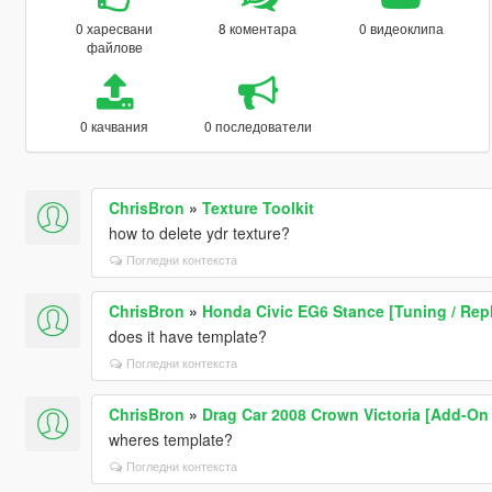
0 харесвани
8 коментара
0 видеоклипа
файлове
0 качвания
0 последователи
ChrisBron
»
Texture Toolkit
how to delete ydr texture?
Погледни контекста
ChrisBron
»
Honda Civic EG6 Stance [Tuning / Rep
does it have template?
Погледни контекста
ChrisBron
»
Drag Car 2008 Crown Victoria [Add-On 
wheres template?
Погледни контекста