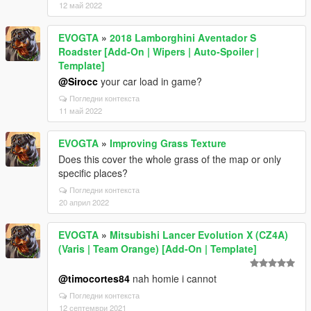
12 май 2022
EVOGTA
»
2018 Lamborghini Aventador S
Roadster [Add-On | Wipers | Auto-Spoiler |
Template]
@Sirocc
your car load in game?
Погледни контекста
11 май 2022
EVOGTA
»
Improving Grass Texture
Does this cover the whole grass of the map or only
specific places?
Погледни контекста
20 април 2022
EVOGTA
»
Mitsubishi Lancer Evolution X (CZ4A)
(Varis | Team Orange) [Add-On | Template]
@timocortes84
nah homie i cannot
Погледни контекста
12 септември 2021