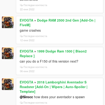
Погледни контекста
22 юни 2022
EVOGTA
»
Dodge RAM 2500 2nd Gen [Add-On |
FiveM]
game crashes
Погледни контекста
12 юни 2022
EVOGTA
»
1999 Dodge Ram 1500 [ Bison2
Replace ]
can you do a F150 of this version next?
Погледни контекста
06 юни 2022
EVOGTA
»
2018 Lamborghini Aventador S
Roadster [Add-On | Wipers | Auto-Spoiler |
Template]
@Sirocc
how does your aventador s spawn
Погледни контекста