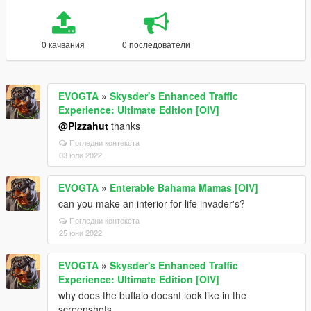
0 качвания
0 последователи
EVOGTA
»
Skysder's Enhanced Traffic
Experience: Ultimate Edition [OIV]
@Pizzahut
thanks
Погледни контекста
03 юли 2022
EVOGTA
»
Enterable Bahama Mamas [OIV]
can you make an interior for life invader's?
Погледни контекста
25 юни 2022
EVOGTA
»
Skysder's Enhanced Traffic
Experience: Ultimate Edition [OIV]
why does the buffalo doesnt look like in the
screenshots