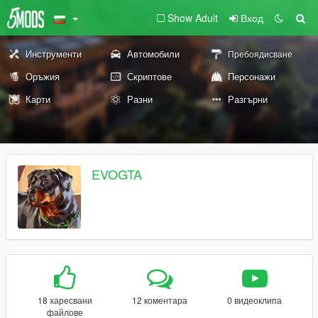
Show Adult
Вход
Инструменти
Автомобили
Пребоядисване
Оръжия
Скриптове
Персонажи
Карти
Разни
Разгърни
EVOGTA
18 харесвани
12 коментара
0 видеоклипа
файлове