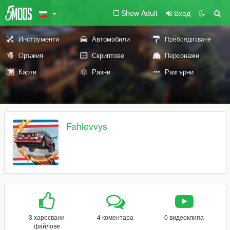
Show Adult
Вход
Инструменти
Автомобили
Пребоядисване
Оръжия
Скриптове
Персонажи
Карти
Разни
Разгърни
Fahlevvys
3 харесвани
4 коментара
0 видеоклипа
файлове