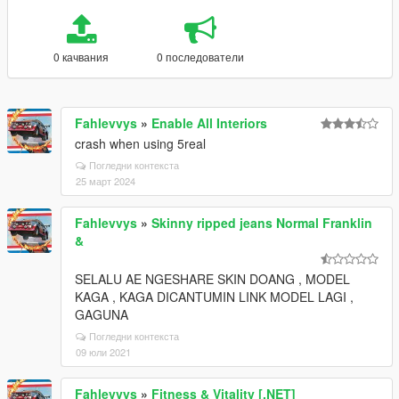
0 качвания
0 последователи
Fahlevvys
»
Enable All Interiors
crash when using 5real
Погледни контекста
25 март 2024
Fahlevvys
»
Skinny ripped jeans Normal Franklin
&
SELALU AE NGESHARE SKIN DOANG , MODEL
KAGA , KAGA DICANTUMIN LINK MODEL LAGI ,
GAGUNA
Погледни контекста
09 юли 2021
Fahlevvys
»
Fitness & Vitality [.NET]