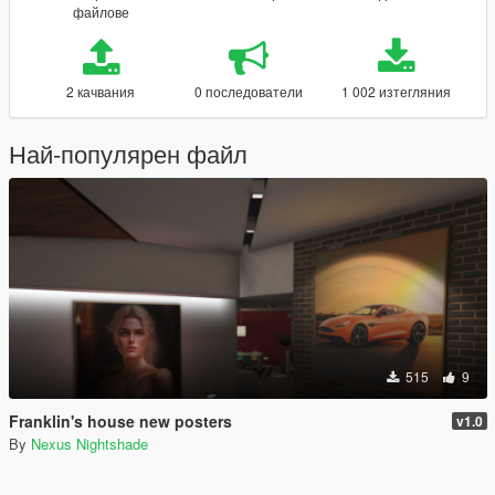
файлове
2 качвания
0 последователи
1 002 изтегляния
Най-популярен файл
515
9
Franklin's house new posters
v1.0
By
Nexus Nightshade