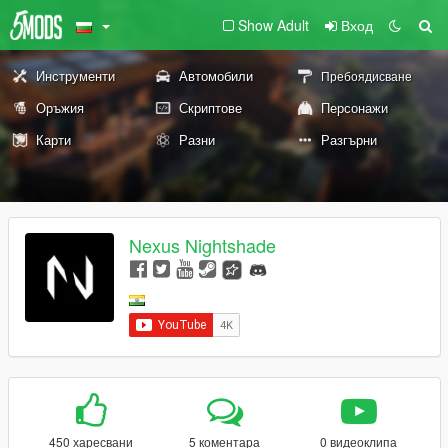
Show Adult
Вход
Инструменти
Автомобили
Пребоядисване
Оръжия
Скриптове
Персонажи
Карти
Разни
Разгърни
Nexus Nightshade
450 харесвани
5 коментара
0 видеоклипа