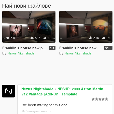
Най-нови файлове
5.0
487
10
515
9
Franklin's house new posters
Franklin's house new posters
1.1
v1.0
By
Nexus Nightshade
By
Nexus Nightshade
Nexus Nightshade
»
NFSHP: 2009 Aston Martin
V12 Vantage [Add-On | Template]
I've been waiting for this one !!
Погледни контекста