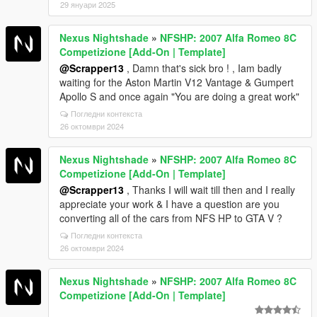
29 януари 2025
Nexus Nightshade
»
NFSHP: 2007 Alfa Romeo 8C
Competizione [Add-On | Template]
@Scrapper13
, Damn that's sick bro ! , Iam badly
waiting for the Aston Martin V12 Vantage & Gumpert
Apollo S and once again "You are doing a great work"
Погледни контекста
26 октомври 2024
Nexus Nightshade
»
NFSHP: 2007 Alfa Romeo 8C
Competizione [Add-On | Template]
@Scrapper13
, Thanks I will wait till then and I really
appreciate your work & I have a question are you
converting all of the cars from NFS HP to GTA V ?
Погледни контекста
26 октомври 2024
Nexus Nightshade
»
NFSHP: 2007 Alfa Romeo 8C
Competizione [Add-On | Template]