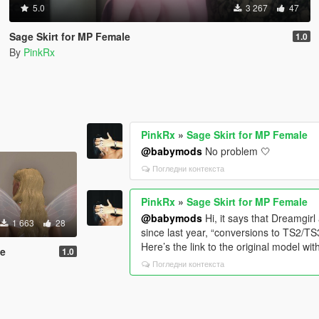
5.0
3 267
47
Sage Skirt for MP Female
1.0
By
PinkRx
PinkRx
»
Sage Skirt for MP Female
@babymods
No problem 🤍
Погледни контекста
PinkRx
»
Sage Skirt for MP Female
@babymods
Hi, it says that Dreamgirl
1 663
28
since last year, “conversions to TS2/T
Here’s the link to the original model wit
le
1.0
Погледни контекста