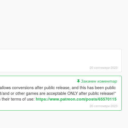
20 септември 2023
Закачен коментар
 allows conversions after public release, and this has been public
S3/and or other games are acceptable ONLY after public release!”
h their terms of use:
https://www.patreon.com/posts/65570115
20 септември 2023