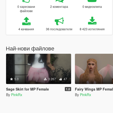
0 харесвани
2 коментара
0 видеоклипа
файлове
4 качвания
36 последователи
8 423 изтегляния
Най-нови файлове
5.0
3 267
47
Sage Skirt for MP Female
Fairy Wings MP Fema
1.0
By
PinkRx
By
PinkRx