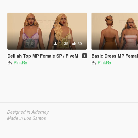
1 135
30
Delilah Top MP Female SP / FiveM
Basic Dress MP Female S
1
By
PinkRx
By
PinkRx
Designed in Alderney
Made in Los Santos