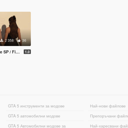
2 358
36
P / FiveM
1.0
GTA 5 инструменти за модове
Най-нови файлове
GTA 5 автомобилни модове
Препоръчани файл
GTA 5 Автомобилни модове за
Най-харесвани фай