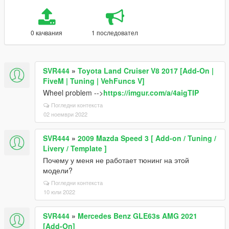
0 качвания
1 последовател
SVR444
»
Toyota Land Cruiser V8 2017 [Add-On |
FiveM | Tuning | VehFuncs V]
Wheel problem -->
https://imgur.com/a/4aigTIP
Погледни контекста
02 ноември 2022
SVR444
»
2009 Mazda Speed 3 [ Add-on / Tuning /
Livery / Template ]
Почему у меня не работает тюнинг на этой
модели?
Погледни контекста
10 юли 2022
SVR444
»
Mercedes Benz GLE63s AMG 2021
[Add-On]