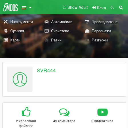
Show Adult
Вход
Инструменти
Автомобили
Пребоядисване
Оръжия
Скриптове
Персонажи
Карти
Разни
Разгърни
SVR444
2 харесвани
49 коментара
0 видеоклипа
файлове