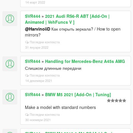
14 март 2022
SVR444
»
2021 Audi RS6-R ABT [Add-On |
Animated | VehFuncs V ]
@HarvinoiiD
Как открыть зеркала? / How to open
mirrors?
Погледни контекста
31 януари 2022
SVR444
»
Handling for Mercedes-Benz A45s AMG
Слишком длинные передачи
Погледни контекста
14 декември 2021
SVR444
»
BMW M5 2021 [Add-On | Tuning]
Make a model with standard numbers
Погледни контекста
30 ноември 2021