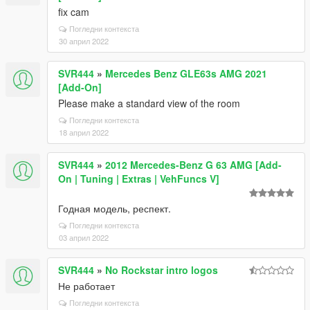
fix cam
Погледни контекста
30 април 2022
SVR444
»
Mercedes Benz GLE63s AMG 2021
[Add-On]
Please make a standard view of the room
Погледни контекста
18 април 2022
SVR444
»
2012 Mercedes-Benz G 63 AMG [Add-
On | Tuning | Extras | VehFuncs V]
Годная модель, респект.
Погледни контекста
03 април 2022
SVR444
»
No Rockstar intro logos
Не работает
Погледни контекста