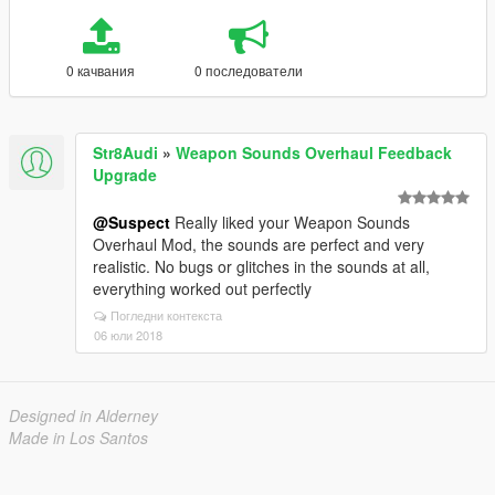
0 качвания
0 последователи
Str8Audi
»
Weapon Sounds Overhaul Feedback
Upgrade
@Suspect
Really liked your Weapon Sounds
Overhaul Mod, the sounds are perfect and very
realistic. No bugs or glitches in the sounds at all,
everything worked out perfectly
Погледни контекста
06 юли 2018
Designed in Alderney
Made in Los Santos