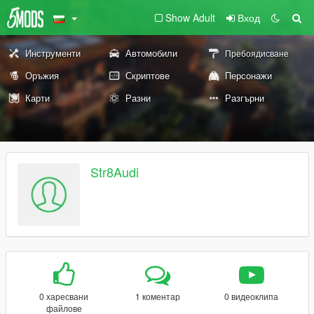
Show Adult
Вход
Инструменти
Автомобили
Пребоядисване
Оръжия
Скриптове
Персонажи
Карти
Разни
Разгърни
Str8Audi
0 харесвани
1 коментар
0 видеоклипа
файлове