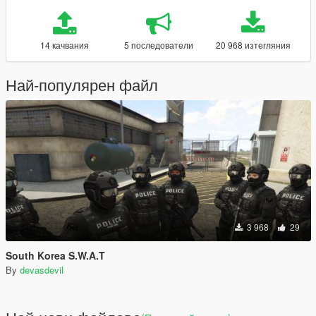
14 качвания
5 последователи
20 968 изтегляния
Най-популярен файл
3 968
29
South Korea S.W.A.T
By
devasdevil