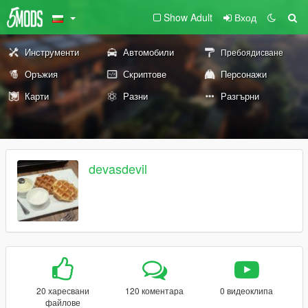
Show Adult
Вход
Инструменти
Автомобили
Пребоядисване
Оръжия
Скриптове
Персонажи
Карти
Разни
Разгърни
devasdevil
20 харесвани
120 коментара
0 видеоклипа
файлове