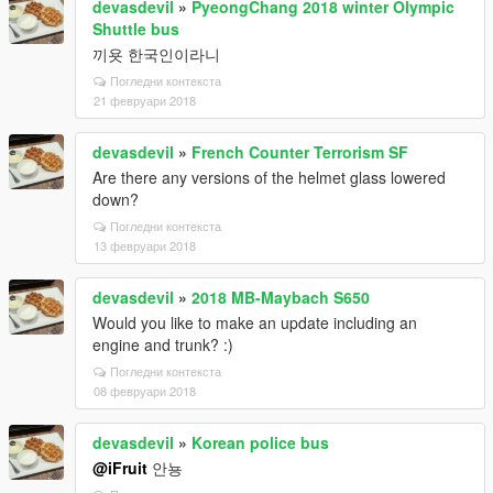
devasdevil
»
PyeongChang 2018 winter Olympic
Shuttle bus
끼욧 한국인이라니
Погледни контекста
21 февруари 2018
devasdevil
»
French Counter Terrorism SF
Are there any versions of the helmet glass lowered
down?
Погледни контекста
13 февруари 2018
devasdevil
»
2018 MB-Maybach S650
Would you like to make an update including an
engine and trunk? :)
Погледни контекста
08 февруари 2018
devasdevil
»
Korean police bus
@iFruit
안뇽