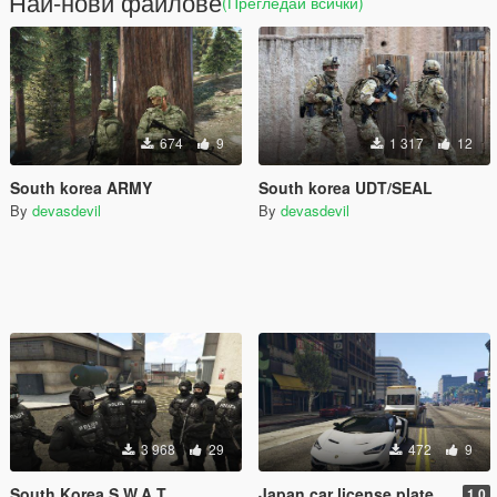
Най-нови файлове
(Прегледай всички)
674
9
1 317
12
South korea ARMY
South korea UDT/SEAL
By
devasdevil
By
devasdevil
3 968
29
472
9
South Korea S.W.A.T
Japan car license plate
1.0