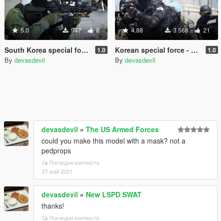
5.0
947
8
4.88
3 568
21
South Korea special force - UDT/SEAL
Korean special force - 707 Special Service Corps (707특임대)
1.0
1.0
By
devasdevil
By
devasdevil
devasdevil
»
The US Armed Forces
could you make this model with a mask? not a
pedprops
Погледни контекста
27 май 2021
devasdevil
»
New LSPD SWAT
thanks!
Погледни контекста