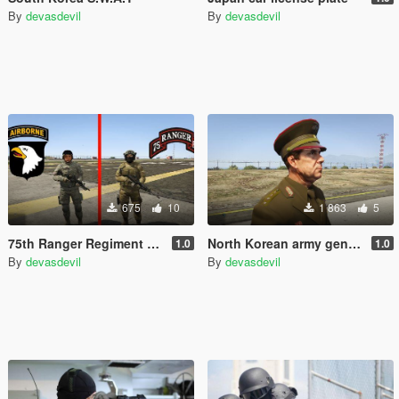
By
devasdevil
By
devasdevil
675
10
1 863
5
75th Ranger Regiment and 101st Airborne Division
North Korean army general (4stars)
1.0
1.0
By
devasdevil
By
devasdevil