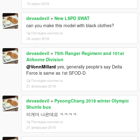
10 април 2018
devasdevil
»
New LSPD SWAT
can you make this model with black clothes?
Погледни контекста
06 април 2018
devasdevil
»
75th Ranger Regiment and 101st
Airborne Division
@VonnMillard
yes, generally people's say Delta
Force is same as 1st SFOD-D
Погледни контекста
21 февруари 2018
devasdevil
»
PyeongChang 2018 winter Olympic
Shuttle bus
이게더 나은데요 ㅋㅋㅋㅋ
Погледни контекста
21 февруари 2018