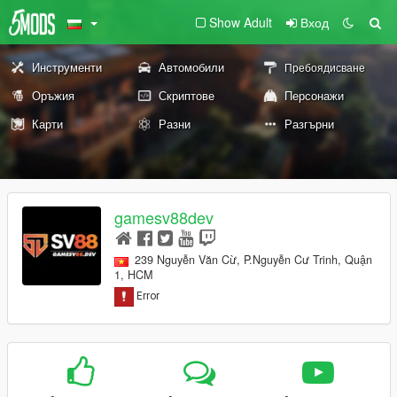
Show Adult
Вход
Инструменти
Автомобили
Пребоядисване
Оръжия
Скриптове
Персонажи
Карти
Разни
Разгърни
gamesv88dev
239 Nguyễn Văn Cừ, P.Nguyễn Cư Trinh, Quận
1, HCM