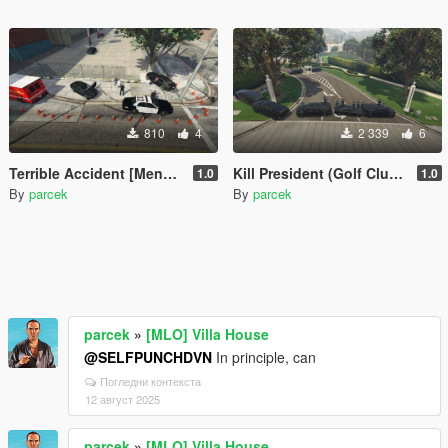
810
4
2 339
6
Terrible Accident [Menyoo]
Kill President (Golf Club) [Menyoo]
1.0
1.0
By
parcek
By
parcek
parcek
»
[MLO] Villa House
@SELFPUNCHDVN
In principle, can
Погледни контекста
12 август 2025
parcek
»
[MLO] Villa House