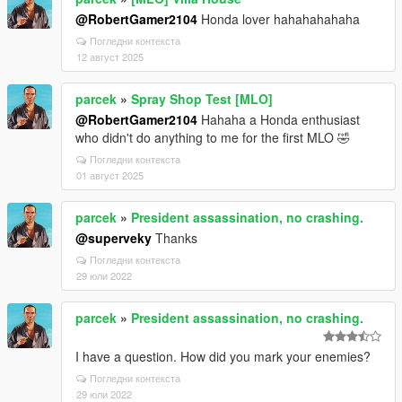
@RobertGamer2104
Honda lover hahahahahaha
Погледни контекста
12 август 2025
parcek
»
Spray Shop Test [MLO]
@RobertGamer2104
Hahaha a Honda enthusiast
who didn't do anything to me for the first MLO 🤣
Погледни контекста
01 август 2025
parcek
»
President assassination, no crashing.
@superveky
Thanks
Погледни контекста
29 юли 2022
parcek
»
President assassination, no crashing.
I have a question. How did you mark your enemies?
Погледни контекста
29 юли 2022