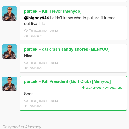
parcek
»
Kill Trevor (Menyoo)
@bigboy944
I didn't know who to put, so it turned
out like this.
Погледни контекста
26 юли 2022
parcek
»
car crash sandy shores (MENYOO)
Nice
Погледни контекста
12 юли 2022
parcek
»
Kill President (Golf Club) [Menyoo]
Закачен коментар
Soon..........................
Погледни контекста
11 юли 2022
Designed in Alderney