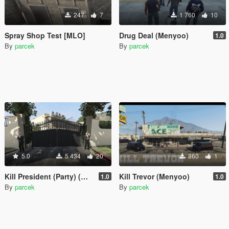
247
7
1 760
10
Spray Shop Test [MLO]
Drug Deal (Menyoo)
1.0
By
parcek
By
parcek
5.0
5 434
20
860
1
Kill President (Party) (Menyoo)
Kill Trevor (Menyoo)
1.0
1.0
By
parcek
By
parcek