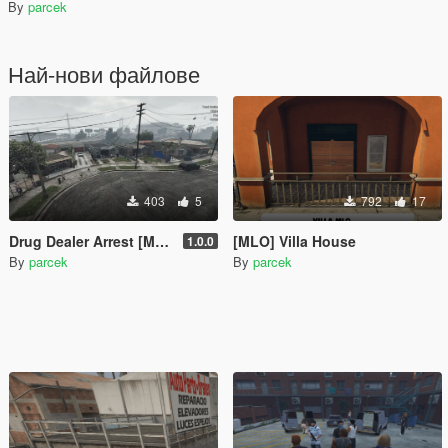
By
parcek
Най-нови файлове
403
5
792
17
Drug Dealer Arrest [Menyoo 2.0]
[MLO] Villa House
1.0.0
By
parcek
By
parcek