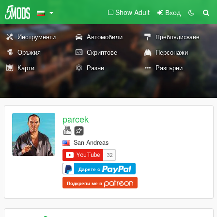
Show Adult
Вход
Инструменти
Автомобили
Пребоядисване
Оръжия
Скриптове
Персонажи
Карти
Разни
Разгърни
parcek
San Andreas
Дарете с
Подкрепи ме в