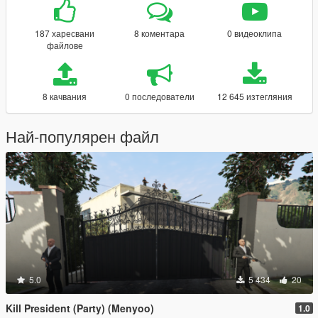
187 харесвани
8 коментара
0 видеоклипа
файлове
8 качвания
0 последователи
12 645 изтегляния
Най-популярен файл
5.0
5 434
20
Kill President (Party) (Menyoo)
1.0