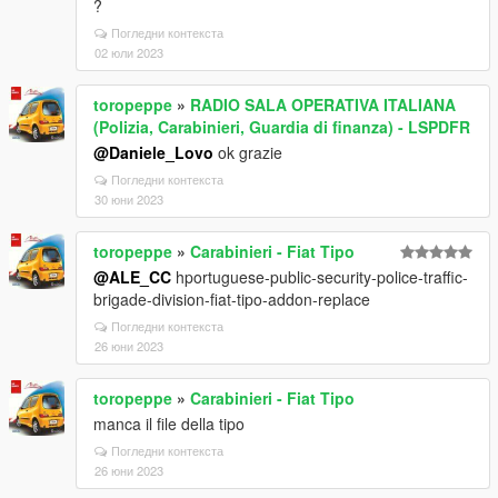
?
Погледни контекста
02 юли 2023
toropeppe
»
RADIO SALA OPERATIVA ITALIANA
(Polizia, Carabinieri, Guardia di finanza) - LSPDFR
@Daniele_Lovo
ok grazie
Погледни контекста
30 юни 2023
toropeppe
»
Carabinieri - Fiat Tipo
@ALE_CC
hportuguese-public-security-police-traffic-
brigade-division-fiat-tipo-addon-replace
Погледни контекста
26 юни 2023
toropeppe
»
Carabinieri - Fiat Tipo
manca il file della tipo
Погледни контекста
26 юни 2023