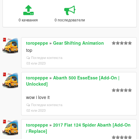
0 качвания
0 последователи
toropeppe
»
Gear Shifting Animation
top
Погледни контекста
03 юли 2023
toropeppe
»
Abarth 500 EsseEsse [Add-On |
Unlocked]
wow i love it
Погледни контекста
02 юли 2023
toropeppe
»
2017 Fiat 124 Spider Abarth [Add-On
/ Replace]