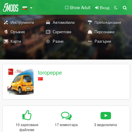
Show Adult
Вход
Инструменти
Автомобили
Пребоядисване
Оръжия
Скриптове
Персонажи
Карти
Разни
Разгърни
toropeppe
10 харесвани
17 коментара
3 видеоклипа
файлове