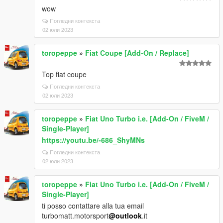
wow
Погледни контекста
02 юли 2023
toropeppe
»
Fiat Coupe [Add-On / Replace]
Top fiat coupe
Погледни контекста
02 юли 2023
toropeppe
»
Fiat Uno Turbo i.e. [Add-On / FiveM /
Single-Player]
https://youtu.be/-686_ShyMNs
Погледни контекста
02 юли 2023
toropeppe
»
Fiat Uno Turbo i.e. [Add-On / FiveM /
Single-Player]
ti posso contattare alla tua email
turbomatt.motorsport
@outlook
.it