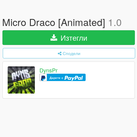
Micro Draco [Animated]
1.0
Изтегли
Сподели
DynsPr
Дарете с