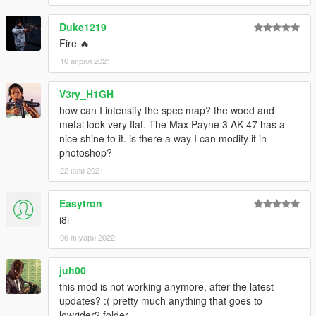
Duke1219
Fire 🔥
16 април 2021
V3ry_H1GH
how can I intensify the spec map? the wood and
metal look very flat. The Max Payne 3 AK-47 has a
nice shine to it. is there a way I can modify it in
photoshop?
22 юли 2021
Easytron
i8i
06 януари 2022
juh00
this mod is not working anymore, after the latest
updates? :( pretty much anything that goes to
lowrider2 folder