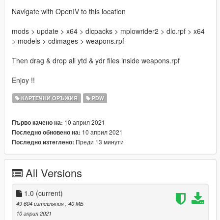
Navigate with OpenIV to this location
mods > update > x64 > dlcpacks > mplowrider2 > dlc.rpf > x64
> models > cdimages > weapons.rpf
Then drag & drop all ytd & ydr files inside weapons.rpf
Enjoy !!
КАРТЕЧНИ ОРЪЖИЯ
PDW
10 април 2021
Първо качено на:
10 април 2021
Последно обновено на:
Преди 13 минути
Последно изтеглено:
All Versions
1.0
(current)
49 604 изтегляния
, 40 МБ
10 април 2021