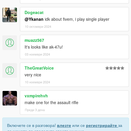
Dogeacat
@Ykanan
idk about fivem, i play single player
10 октомври 2024
muazz567
It's looks like ak-47u!
03 ноември 2024
TheGreatVoice
very nice
10 ноември 2024
vxmpirehvh
make one for the assault rifle
Преди 3 дена
Включете се в разговора!
влезте
или се
регистрирайте
за