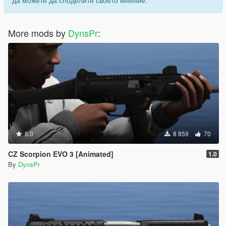
да можете да споделите своето мнение.
More mods by
DynsPr
:
5.0
8 859
70
CZ Scorpion EVO 3 [Animated]
1.0
By
DynsPr