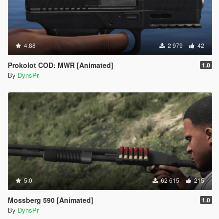
4.88
2 979
42
Prokolot COD: MWR [Animated]
1.0
By
DynsPr
5.0
62 615
215
Mossberg 590 [Animated]
1.0
By
DynsPr