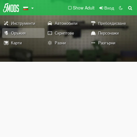
Show Adult
Вход
Инструменти
Автомобили
Пребоядисване
Оръжия
Скриптове
Персонажи
Карти
Разни
Разгърни