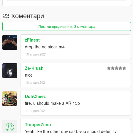
23 Коментари
Покажи предишните 3 коментара
zFinest
drop the no stock m4
10 април 2021
Ze-Krush
nice
10 април 2021
DohCheez
fire, u should make a AR-15p
11 април 2021
TrooperZeno
Yeah like the other guy said, you should defenitly