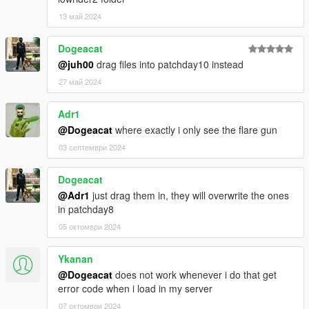
13 май 2024
Dogeacat
@juh00
drag files into patchday10 instead
27 май 2024
Adr1
@Dogeacat
where exactly i only see the flare gun
03 септември 2024
Dogeacat
@Adr1
just drag them in, they will overwrite the ones
in patchday8
05 октомври 2024
Ykanan
@Dogeacat
does not work whenever i do that get
error code when i load in my server
07 октомври 2024