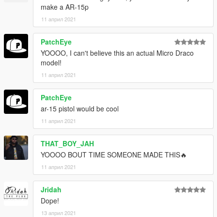
make a AR-15p
11 април 2021
PatchEye
YOOOO, I can't believe this an actual Micro Draco
model!
11 април 2021
PatchEye
ar-15 pistol would be cool
11 април 2021
THAT_BOY_JAH
YOOOO BOUT TIME SOMEONE MADE THIS🔥
11 април 2021
Jridah
Dope!
13 април 2021