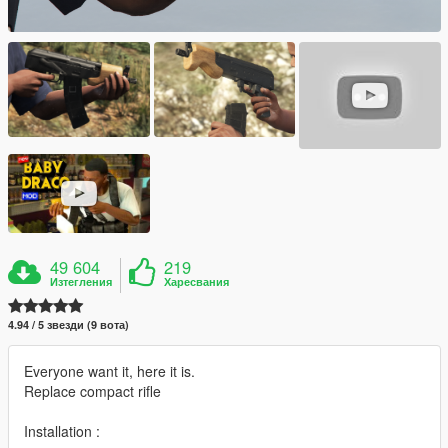
49 604
219
Изтегления
Харесвания
4.94 / 5 звезди (9 вота)
Everyone want it, here it is.
Replace compact rifle
Installation :