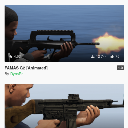
4.63
12 744
75
FAMAS G2 [Animated]
1.0
By
DynsPr