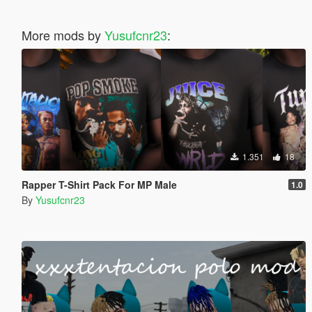
More mods by
Yusufcnr23
:
1.351
18
Rapper T-Shirt Pack For MP Male
1.0
By
Yusufcnr23