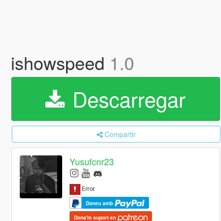
ishowspeed
1.0
Descarregar
Compartir
Yusufcnr23
Doneu amb
Dona'm suport en