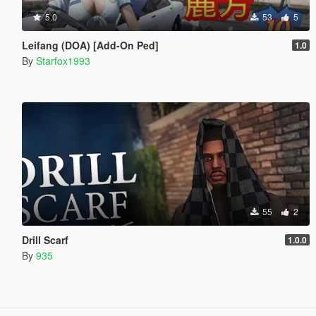
5.0
53
5
Leifang (DOA) [Add-On Ped]
1.0
By
Starfox1993
55
2
Drill Scarf
1.0.0
By
935