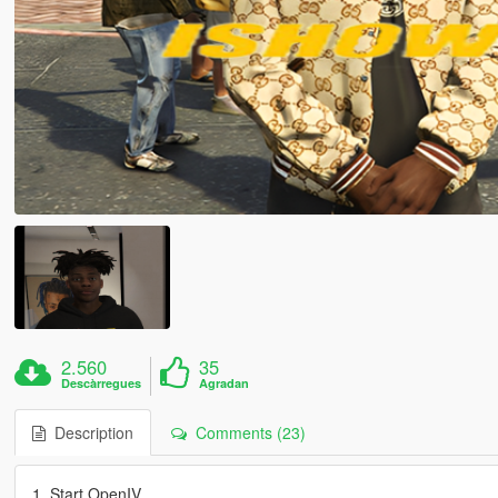
2.560
35
Descàrregues
Agradan
Description
Comments (23)
1. Start OpenIV.