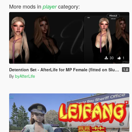
More mods in
category:
player
30
1
Detention Set - AfterLife for MP Female (fitted on Slut Body)
1.0
By
byAfterLife