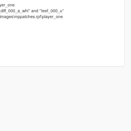
ayer_one
_diff_000_a_whi'' and ''teef_000_u''
dimages\mppatches.rpf\player_one