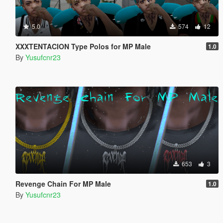
5.0
574
12
XXXTENTACION Type Polos for MP Male
1.0
By
Yusufcnr23
653
3
Revenge Chain For MP Male
1.0
By
Yusufcnr23