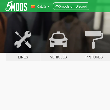
5mods on Discord
Català
EINES
VEHICLES
PINTURES