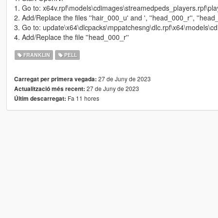
1. Go to: x64v.rpf\models\cdimages\streamedpeds_players.rpf\pl
2. Add/Replace the files ''hair_000_u' and ', ''head_000_r'', ''head
3. Go to: update\x64\dlcpacks\mppatchesng\dlc.rpf\x64\models\c
4. Add/Replace the file ''head_000_r''
FRANKLIN
PELL
27 de Juny de 2023
Carregat per primera vegada:
27 de Juny de 2023
Actualització més recent:
Fa 11 hores
Últim descarregat: