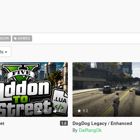
ADOR
ARMES
ts
997
47
5.0
et
DogDog Legacy / Enhanced
1.0
By
DaiRangOk