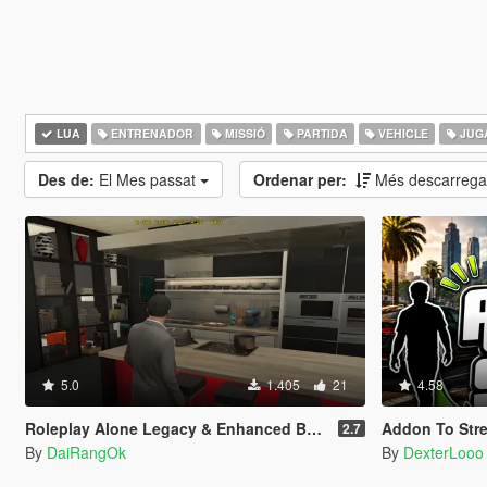
LUA
ENTRENADOR
MISSIÓ
PARTIDA
VEHICLE
JUG
Des de:
El Mes passat
Ordenar per:
Més descarrega
5.0
1.405
21
4.58
Roleplay Alone Legacy & Enhanced BETA TEST
Addon To Stre
2.7
By
DaiRangOk
By
DexterLooo