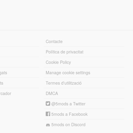
Contacte
Política de privacitat
Cookie Policy
gats
Manage cookie settings
ts
Termes d'utilització
cador
DMCA
@5mods a Twitter
5mods a Facebook
5mods on Discord