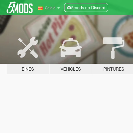
5mods on Discord
Català
EINES
VEHICLES
PINTURES