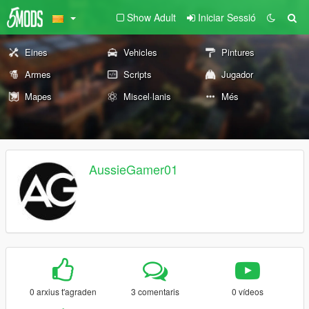
Show Adult
Iniciar Sessió
Eines
Vehicles
Pintures
Armes
Scripts
Jugador
Mapes
Miscel·lanis
Més
AussieGamer01
0 arxius t'agraden
3 comentaris
0 vídeos