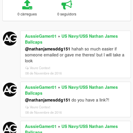
0 càrregues
0 seguidors
AussieGamer01
»
US Navy/USS Nathan James
Ballcaps
@nathanjamesddg151
hahah so much easier if
someone emailed or gave me theres! but I will take a
look
Veure Context
08 de Novembre de 2016
AussieGamer01
»
US Navy/USS Nathan James
Ballcaps
@nathanjamesddg151
do you have a link?!
Veure Context
08 de Novembre de 2016
AussieGamer01
»
US Navy/USS Nathan James
Ballcaps