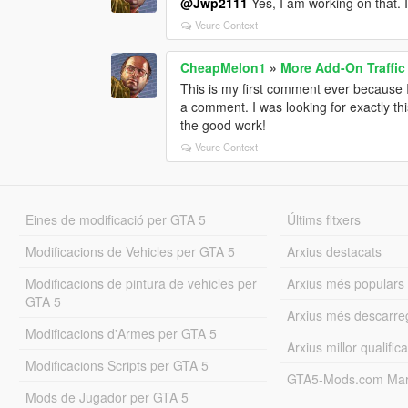
@Jwp2111
Yes, I am working on that. I
Veure Context
CheapMelon1
»
More Add-On Traffic
This is my first comment ever because 
a comment. I was looking for exactly th
the good work!
Veure Context
Eines de modificació per GTA 5
Últims fitxers
Modificacions de Vehicles per GTA 5
Arxius destacats
Modificacions de pintura de vehicles per
Arxius més populars
GTA 5
Arxius més descarre
Modificacions d'Armes per GTA 5
Arxius millor qualifica
Modificacions Scripts per GTA 5
GTA5-Mods.com Mar
Mods de Jugador per GTA 5