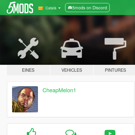
5mods on Discord
Català
EINES
VEHICLES
PINTURES
CheapMelon1