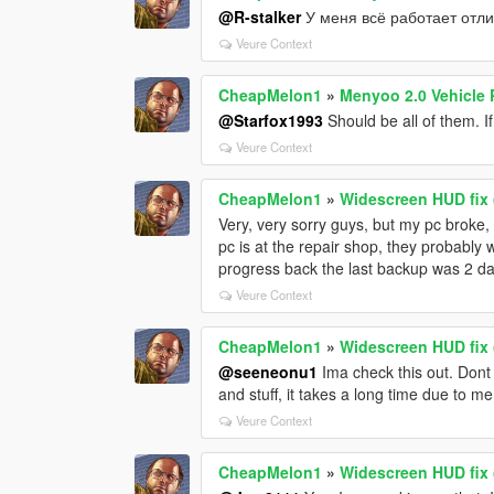
@R-stalker
У меня всё работает отли
Veure Context
CheapMelon1
»
Menyoo 2.0 Vehicle
@Starfox1993
Should be all of them. I
Veure Context
CheapMelon1
»
Widescreen HUD fix 
Very, very sorry guys, but my pc broke, 
pc is at the repair shop, they probably wi
progress back the last backup was 2 d
Veure Context
CheapMelon1
»
Widescreen HUD fix 
@seeneonu1
Ima check this out. Dont k
and stuff, it takes a long time due to m
Veure Context
CheapMelon1
»
Widescreen HUD fix 