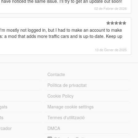
 have noticed the same issue. I'll try to get an update out soon!
02 de Febrer de 2026
I'm mostly not logged in, but I had to make an account to make
is: a mod that adds more traffic cars and is up-to-date. Keep up
13 de Gener de 2025
Contacte
Política de privacitat
Cookie Policy
gats
Manage cookie settings
ts
Termes d'utilització
cador
DMCA