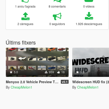
1 arxiu t'agrada
8 comentaris
0 vídeos
2 càrregues
0 seguidors
1.926 descàrregues
Últims fitxers
5.0
959
16
5.0
Menyoo 2.0 Vehicle Preview Thumbnails
Widescreen HUD fix (2
v0.1
By
CheapMelon1
By
CheapMelon1