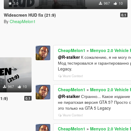
5.0
967
10
Widescreen HUD fix (21:9)
0.1
By
CheapMelon1
CheapMelon1
»
Menyoo 2.0 Vehicle
@R-stalker
К сожалению, я не могу п
Мод тестировался и гарантированно 
Legacy.
Veure Context
967
10
CheapMelon1
»
Menyoo 2.0 Vehicle
@R-stalker
Странно... Какое издание
1:9)
0.1
не пиратская версия GTA 5? Просто с
это только на GTA 5 Legacy
Veure Context
CheapMelon1
»
Menyoo 2.0 Vehicle