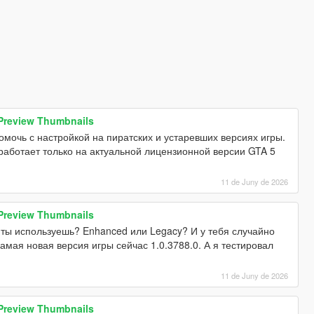
 Preview Thumbnails
омочь с настройкой на пиратских и устаревших версиях игры.
работает только на актуальной лицензионной версии GTA 5
11 de Juny de 2026
 Preview Thumbnails
 ты используешь? Enhanced или Legacy? И у тебя случайно
амая новая версия игры сейчас 1.0.3788.0. А я тестировал
11 de Juny de 2026
 Preview Thumbnails