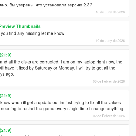
чно. Вы уверены, что установили версию 2.3?
10 de Juny de 2026
 Preview Thumbnails
f you find any missing let me know!
10 de Juny de 2026
(21:9)
and all the disks are corrupted. I am on my laptop right now, the
ll have it fixed by Saturday or Monday. I will try to get all the
ays ago.
06 de Febrer de 2026
(21:9)
now when ill get a update out im just trying to fix all the values
e needing to restart the game every single time i change anything.
02 de Febrer de 2026
(21:9)