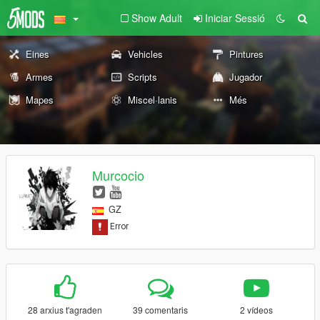
Show Adult
Iniciar Sessió
Eines
Vehicles
Pintures
Armes
Scripts
Jugador
Mapes
Miscel·lanis
Més
Murcocio
GZ
28 arxius t'agraden
39 comentaris
2 vídeos