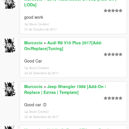
LODs]
good work
Veure Context
01 de Octubre de 2017
Murcocio
»
Audi R8 V10 Plus 2017[Add-
On/Replace|Tuning]
Good Car
Veure Context
24 de Setembre de 2017
Murcocio
»
Jeep Wrangler 1986 [Add-On /
Replace | Extras | Template]
Good car :D
Veure Context
22 de Setembre de 2017