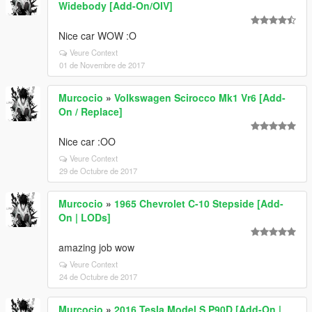
Widebody [Add-On/OIV]
Nice car WOW :O
Veure Context
01 de Novembre de 2017
Murcocio
»
Volkswagen Scirocco Mk1 Vr6 [Add-
On / Replace]
Nice car :OO
Veure Context
29 de Octubre de 2017
Murcocio
»
1965 Chevrolet C-10 Stepside [Add-
On | LODs]
amazing job wow
Veure Context
24 de Octubre de 2017
Murcocio
»
2016 Tesla Model S P90D [Add-On |