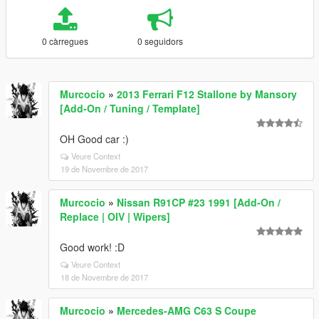
0 càrregues
0 seguidors
Murcocio
»
2013 Ferrari F12 Stallone by Mansory
[Add-On / Tuning / Template]
OH Good car :)
Veure Context
19 de Novembre de 2017
Murcocio
»
Nissan R91CP #23 1991 [Add-On /
Replace | OIV | Wipers]
Good work! :D
Veure Context
18 de Novembre de 2017
Murcocio
»
Mercedes-AMG C63 S Coupe