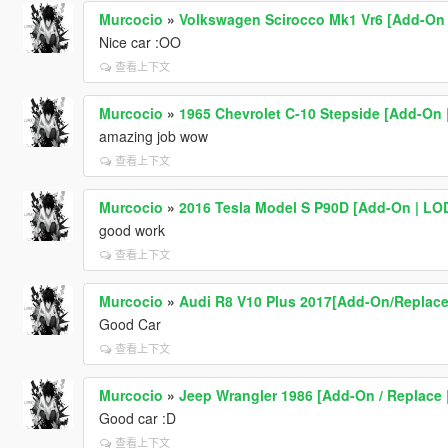
Murcocio
»
Volkswagen Scirocco Mk1 Vr6 [Add-On 
Nice car :OO
查看上下文
Murcocio
»
1965 Chevrolet C-10 Stepside [Add-On 
amazing job wow
查看上下文
Murcocio
»
2016 Tesla Model S P90D [Add-On | LO
good work
查看上下文
Murcocio
»
Audi R8 V10 Plus 2017[Add-On/Replace
Good Car
查看上下文
Murcocio
»
Jeep Wrangler 1986 [Add-On / Replace |
Good car :D
查看上下文