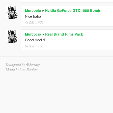
Murcocio
»
Nvidia GeForce GTX 1080 Bomb
Nice haha
查看上下文
Murcocio
»
Real Brand Rims Pack
Good mod :D
查看上下文
Designed in Alderney
Made in Los Santos