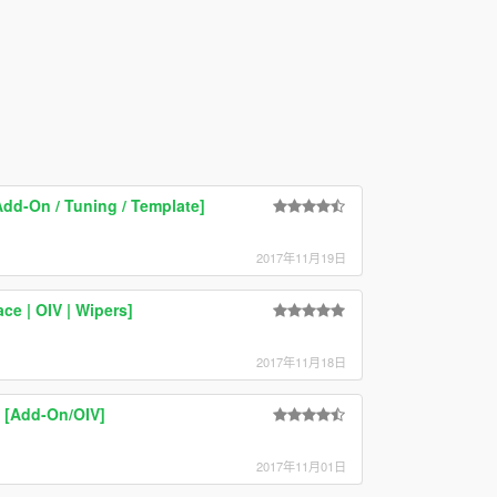
Add-On / Tuning / Template]
2017年11月19日
e | OIV | Wipers]
2017年11月18日
[Add-On/OIV]
2017年11月01日