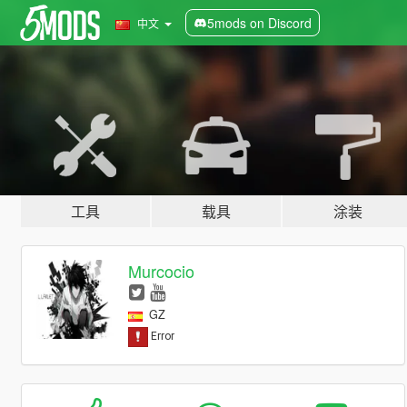
5mods on Discord
中文
工具
载具
涂装
Murcocio
GZ