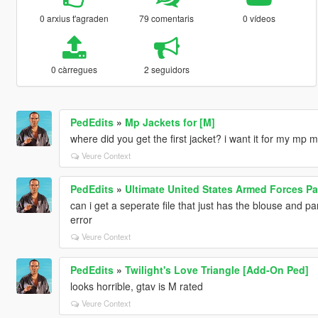
0 arxius t'agraden
79 comentaris
0 vídeos
0 càrregues
2 seguidors
PedEdits
»
Mp Jackets for [M]
where did you get the first jacket? i want it for my mp 
Veure Context
PedEdits
»
Ultimate United States Armed Forces P
can i get a seperate file that just has the blouse and p
error
Veure Context
PedEdits
»
Twilight's Love Triangle [Add-On Ped]
looks horrible, gtav is M rated
Veure Context