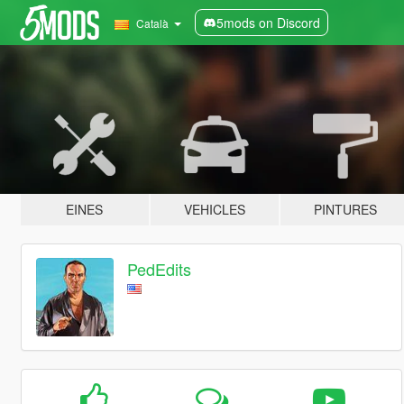
5mods on Discord
Català
EINES
VEHICLES
PINTURES
PedEdits