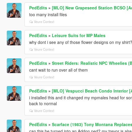
PedEdits
»
[MLO] New Grapeseed Station BCSO [A
too many install files
Veure Context
PedEdits
»
Leisure Suits for MP Males
why dont i see any of those flower designs on my shirt? 
Veure Context
PedEdits
»
Street Riders: Realistic NPC Wheelies (
cant wait to run over all of them
Veure Context
PedEdits
»
[MLO] Vespucci Beach Condo Interior [
i installed this and it changed my mpmales head for some
back to normal
Veure Context
PedEdits
»
Scarface (1983) Tony Montana Replaces
can this be turned into an Addon ped? my trevor is alrea