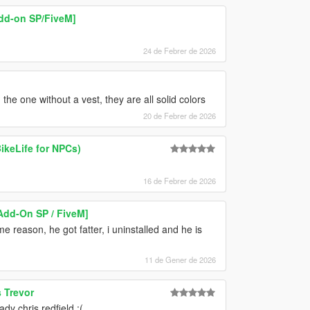
dd-on SP/FiveM]
24 de Febrer de 2026
the one without a vest, they are all solid colors
20 de Febrer de 2026
BikeLife for NPCs)
16 de Febrer de 2026
Add-On SP / FiveM]
 reason, he got fatter, i uninstalled and he is
11 de Gener de 2026
 Trevor
dy chris redfield :(