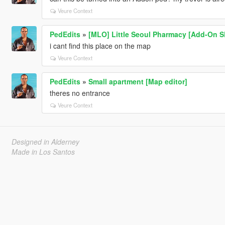
Veure Context
PedEdits
»
[MLO] Little Seoul Pharmacy [Add-On SP
i cant find this place on the map
Veure Context
PedEdits
»
Small apartment [Map editor]
theres no entrance
Veure Context
Designed in Alderney
Made in Los Santos