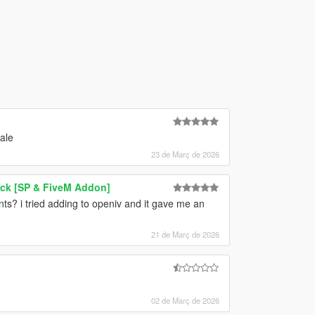
male
23 de Març de 2026
ack [SP & FiveM Addon]
ants? i tried adding to openiv and it gave me an
21 de Març de 2026
02 de Març de 2026