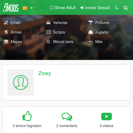
Show Adult
Iniciar Sessió
Eines
Vehicles
Pintures
Armes
Scripts
Jugador
Mapes
Miscel·lanis
Més
Zewy
0 arxius t'agraden
2 comentaris
0 vídeos