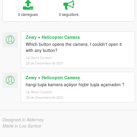
0 càrregues
0 seguidors
Zewy
»
Helicopter Camera
Which button opens the camera, I couldn't open it
with any button?
Veure Context
26 de Desembre de 2021
Zewy
»
Helicopter Camera
hangi tuşla kamera açılıyor hiçbir tuşla açamadım ?
Veure Context
26 de Desembre de 2021
Designed in Alderney
Made in Los Santos