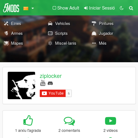
Show Adult
Iniciar Sessió
Eines
Vehicles
Pintures
Armes
Scripts
Jugador
Mapes
Miscel·lanis
Més
ziplocker
1 arxiu t'agrada
2 comentaris
2 vídeos