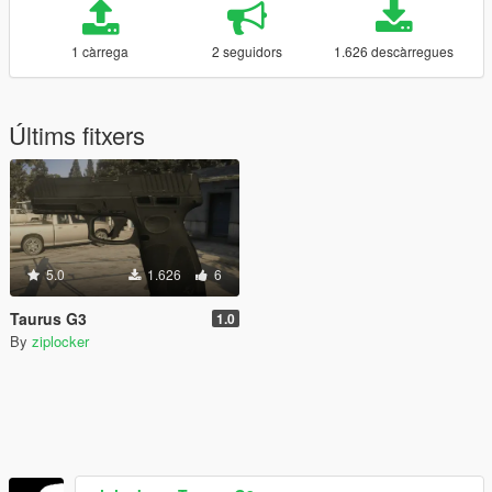
1 càrrega
2 seguidors
1.626 descàrregues
Últims fitxers
5.0
1.626
6
Taurus G3
1.0
By
ziplocker