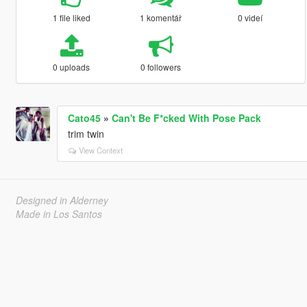
1 file liked
1 komentář
0 videí
0 uploads
0 followers
Cato45
»
Can't Be F*cked With Pose Pack
trim twin
View Context
Designed in Alderney
Made in Los Santos