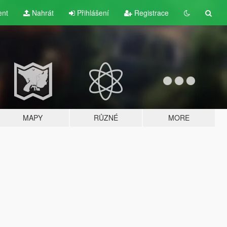
ent
Nahrát
Přihlášení
Registrace
MAPY
RŮZNÉ
MORE