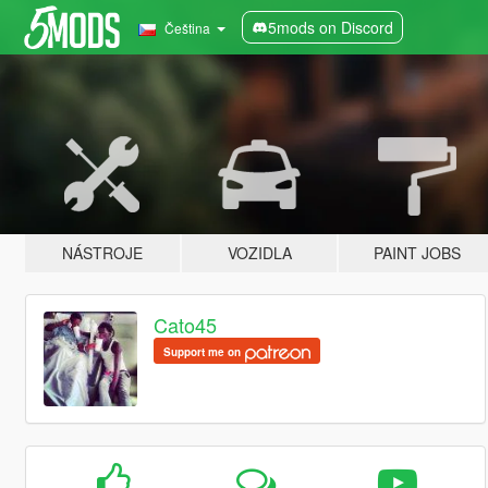
5mods on Discord
Čeština
NÁSTROJE
VOZIDLA
PAINT JOBS
Cato45
Support me on