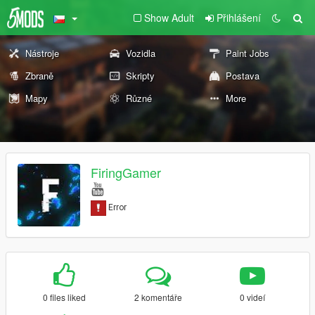
Show Adult
Přihlášení
Nástroje
Vozidla
Paint Jobs
Zbraně
Skripty
Postava
Mapy
Různé
More
FiringGamer
0 files liked
2 komentáře
0 videí