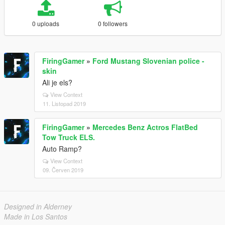
0 uploads
0 followers
FiringGamer
»
Ford Mustang Slovenian police -
skin
Ali je els?
View Context
11. Listopad 2019
FiringGamer
»
Mercedes Benz Actros FlatBed
Tow Truck ELS.
Auto Ramp?
View Context
09. Červen 2019
Designed in Alderney
Made in Los Santos