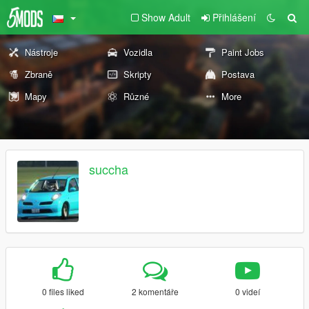
Show Adult
Přihlášení
Nástroje
Vozidla
Paint Jobs
Zbraně
Skripty
Postava
Mapy
Různé
More
succha
0 files liked
2 komentáře
0 videí