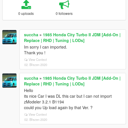
0 uploads
0 followers
succha
»
1985 Honda City Turbo II JDM [Add-On |
Replace | RHD | Tuning | LODs]
Im sorry I can imported.
Thank you !
View Context
02. Březen 2020
succha
»
1985 Honda City Turbo II JDM [Add-On |
Replace | RHD | Tuning | LODs]
Hello
its nice Car I was DL this car but I can not import
zModeler 3.2.1 B1194
could you Up load again by that Ver. ?
View Context
02. Březen 2020